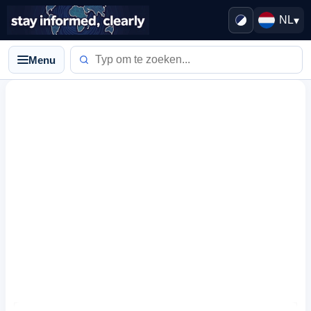
NL
▾
Menu