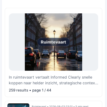
Ruimtevaart
In ruimtevaart vertaalt Informed Clearly snelle
koppen naar helder inzicht, strategische context
en concrete gevolgen.
259 results • page 1 / 44
Ruimtevaart
•
2026-08-03 03:01
•
5 min read