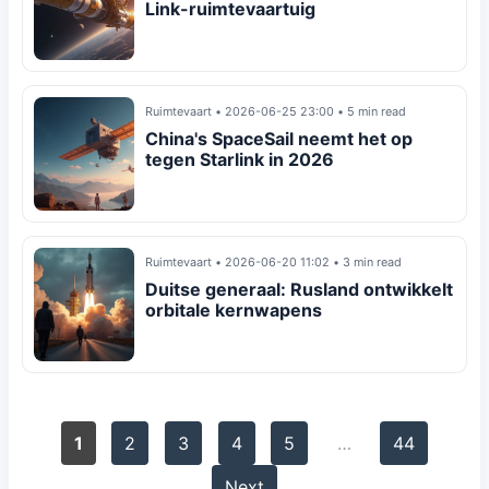
Link-ruimtevaartuig
Ruimtevaart
•
2026-06-25 23:00
•
5 min read
China's SpaceSail neemt het op
tegen Starlink in 2026
Ruimtevaart
•
2026-06-20 11:02
•
3 min read
Duitse generaal: Rusland ontwikkelt
orbitale kernwapens
1
2
3
4
5
…
44
Next