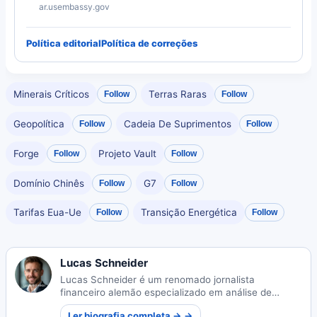
ar.usembassy.gov
Política editorial
Política de correções
Minerais Críticos
Terras Raras
Follow
Follow
Geopolítica
Cadeia De Suprimentos
Follow
Follow
Forge
Projeto Vault
Follow
Follow
Domínio Chinês
G7
Follow
Follow
Tarifas Eua-Ue
Transição Energética
Follow
Follow
Lucas Schneider
Lucas Schneider é um renomado jornalista
financeiro alemão especializado em análise de
mercados globais. Suas reportagens perspicazes
Ler biografia completa → →