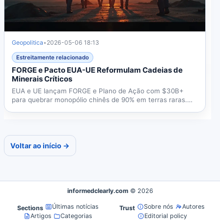
Geopolitica
•
2026-05-06 18:13
Estreitamente relacionado
FORGE e Pacto EUA-UE Reformulam Cadeias de
Minerais Críticos
EUA e UE lançam FORGE e Plano de Ação com $30B+
para quebrar monopólio chinês de 90% em terras raras.
Conseguirá...
Voltar ao início →
informedclearly.com
© 2026
Últimas notícias
Sobre nós
Autores
Sections
Trust
Artigos
Categorias
Editorial policy