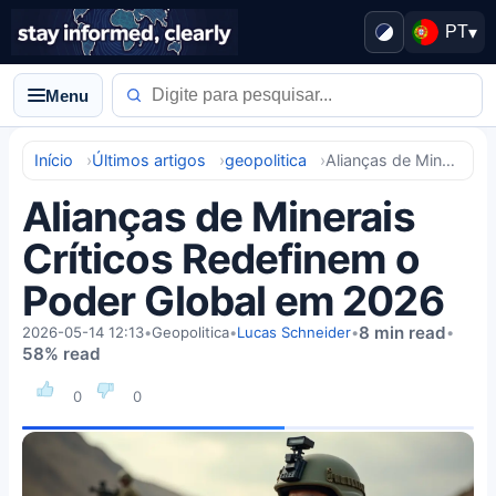
PT
▾
Menu
Início
Últimos artigos
geopolitica
Alianças de Minerais Críticos Redefinem o Poder Global em 2026
Alianças de Minerais
Críticos Redefinem o
Poder Global em 2026
8 min read
2026-05-14 12:13
•
Geopolitica
•
Lucas Schneider
•
•
58% read
0
0