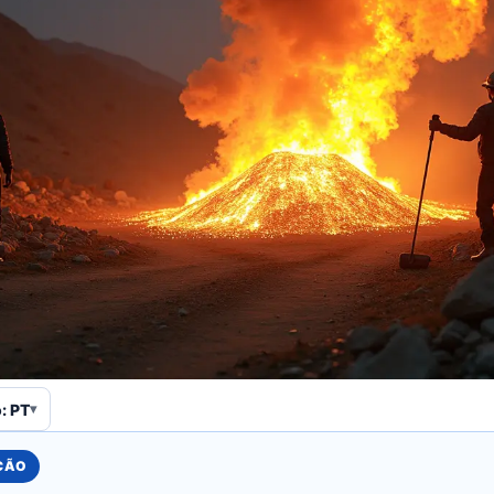
: PT
UÇÃO