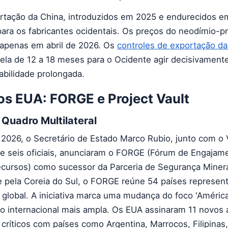
rtação da China, introduzidos em 2025 e endurecidos e
ara os fabricantes ocidentais. Os preços do neodímio-p
 apenas em abril de 2026. Os
controles de exportação d
ela de 12 a 18 meses para o Ocidente agir decisivament
abilidade prolongada.
os EUA: FORGE e Project Vault
uadro Multilateral
 2026, o Secretário de Estado Marco Rubio, junto com o 
e seis oficiais, anunciaram o FORGE (Fórum de Engajam
cursos) como sucessor da Parceria de Segurança Miner
te pela Coreia do Sul, o FORGE reúne 54 países represen
 global. A iniciativa marca uma mudança do foco 'América
 internacional mais ampla. Os EUA assinaram 11 novos 
s críticos com países como Argentina, Marrocos, Filipinas