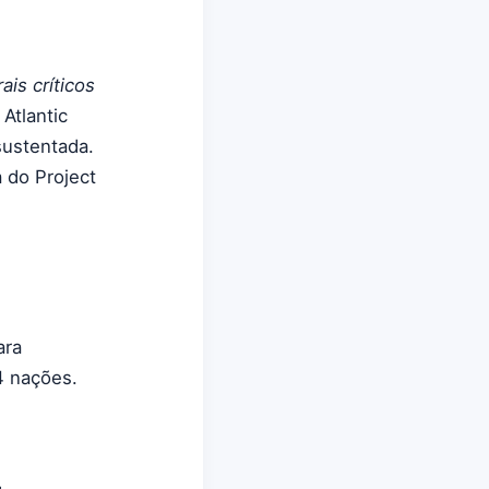
is críticos
Atlantic
sustentada.
 do Project
ara
4 nações.