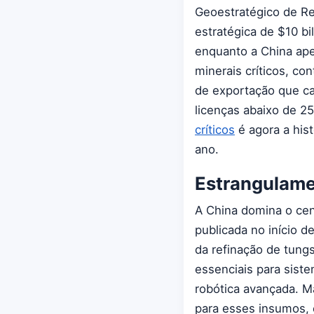
Geoestratégico de Re
estratégica de $10 b
enquanto a China ape
minerais críticos, c
de exportação que ca
licenças abaixo de 2
críticos
é agora a his
ano.
Estrangulamen
A China domina o cen
publicada no início 
da refinação de tung
essenciais para siste
robótica avançada. 
para esses insumos, e