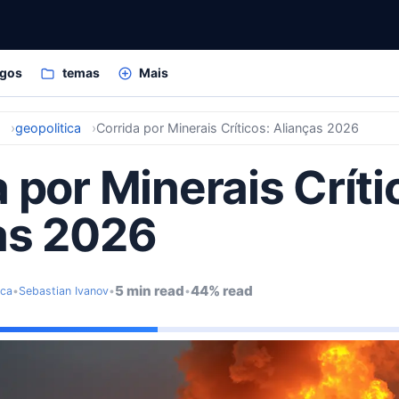
igos
temas
Mais
s
geopolitica
Corrida por Minerais Críticos: Alianças 2026
 por Minerais Críti
as 2026
5 min read
44% read
ica
•
Sebastian Ivanov
•
•