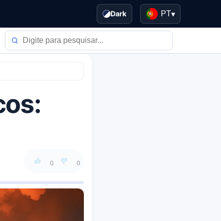
Dark
PT
▾
cos:
0
0