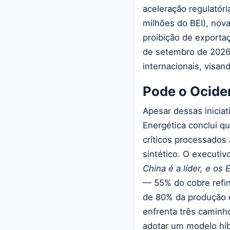
aceleração regulatóri
milhões do BEI), nov
proibição de exportaç
de setembro de 2026
internacionais, visan
Pode o Ocide
Apesar dessas iniciat
Energética conclui q
críticos processados 
sintético. O executi
China é a líder, e os 
— 55% do cobre refi
de 80% da produção d
enfrenta três caminh
adotar um modelo híb