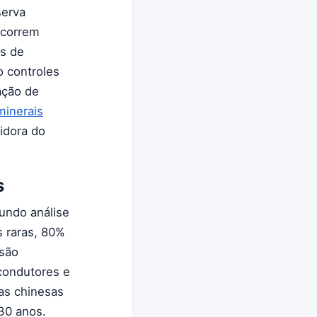
serva
ocorrem
os de
o controles
ação de
minerais
idora do
s
gundo análise
s raras, 80%
 são
icondutores e
as chinesas
 30 anos.