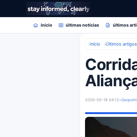
início
últimas notícias
últimos art
Início
Últimos artigo
Corrida
Alianç
2026-05-18 04:12
•
Geopolit