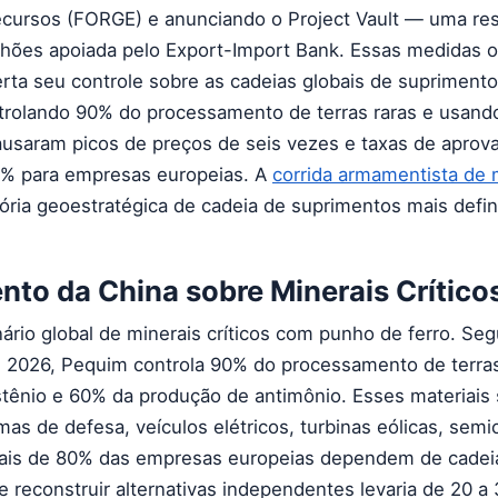
cursos (FORGE) e anunciando o Project Vault — uma re
ilhões apoiada pelo Export-Import Bank. Essas medidas 
rta seu controle sobre as cadeias globais de supriment
ontrolando 90% do processamento de terras raras e usand
usaram picos de preços de seis vezes e taxas de aprov
5% para empresas europeias. A
corrida armamentista de 
tória geoestratégica de cadeia de suprimentos mais defin
to da China sobre Minerais Crítico
ário global de minerais críticos com punho de ferro. Se
de 2026, Pequim controla 90% do processamento de terra
stênio e 60% da produção de antimônio. Esses materiais
mas de defesa, veículos elétricos, turbinas eólicas, sem
Mais de 80% das empresas europeias dependem de cadei
 reconstruir alternativas independentes levaria de 20 a