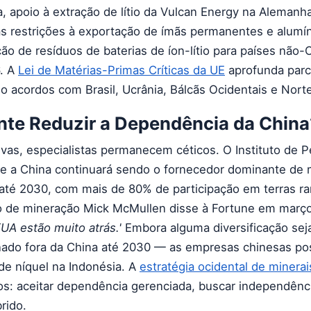
a, apoio à extração de lítio da Vulcan Energy na Alemanh
as restrições à exportação de ímãs permanentes e alumín
ão de resíduos de baterias de íon-lítio para países não-
. A
Lei de Matérias-Primas Críticas da UE
aprofunda parc
do acordos com Brasil, Ucrânia, Bálcãs Ocidentais e Norte
nte Reduzir a Dependência da China
ivas, especialistas permanecem céticos. O Instituto de 
ue a China continuará sendo o fornecedor dominante de 
até 2030, com mais de 80% de participação em terras rar
vo de mineração Mick McMullen disse à Fortune em març
EUA estão muito atrás.'
Embora alguma diversificação sej
nado fora da China até 2030 — as empresas chinesas p
e níquel na Indonésia. A
estratégia ocidental de minerais
os: aceitar dependência gerenciada, buscar independênci
rido.