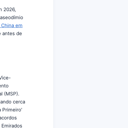
m 2026,
raseodímio
a China em
e antes de
Vice-
ento
al (MSP).
tando cerca
 Primeiro'
acordos
, Emirados