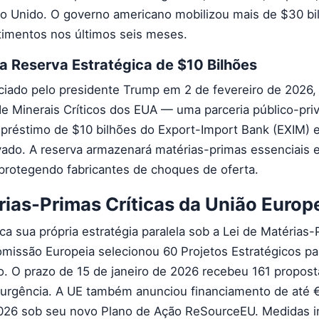
o Unido. O governo americano mobilizou mais de $30 b
imentos nos últimos seis meses.
ma Reserva Estratégica de $10 Bilhões
nciado pelo presidente Trump em 2 de fevereiro de 2026,
de Minerais Críticos dos EUA — uma parceria público-pri
préstimo de $10 bilhões do Export-Import Bank (EXIM) 
rivado. A reserva armazenará matérias-primas essenciais
 protegendo fabricantes de choques de oferta.
rias-Primas Críticas da União Europ
a sua própria estratégia paralela sob a Lei de Matérias-
omissão Europeia selecionou 60 Projetos Estratégicos par
o. O prazo de 15 de janeiro de 2026 recebeu 161 propo
 urgência. A UE também anunciou financiamento de até 
 2026 sob seu novo Plano de Ação ReSourceEU. Medidas 