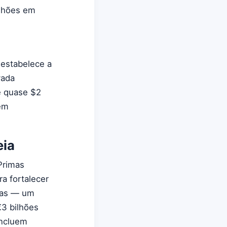
ilhões em
 estabelece a
vada
e quase $2
 em
eia
Primas
a fortalecer
stas — um
€3 bilhões
incluem