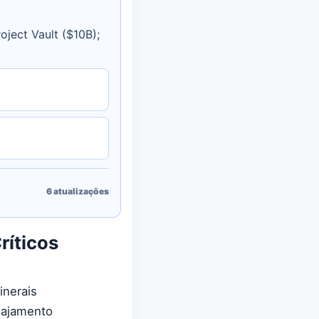
ject Vault ($10B);
6
atualizações
ríticos
inerais
gajamento