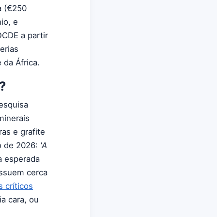
a (€250
io, e
OCDE a partir
erias
 da África.
?
Pesquisa
minerais
as e grafite
o de 2026:
'A
a esperada
ossuem cerca
 críticos
a cara, ou