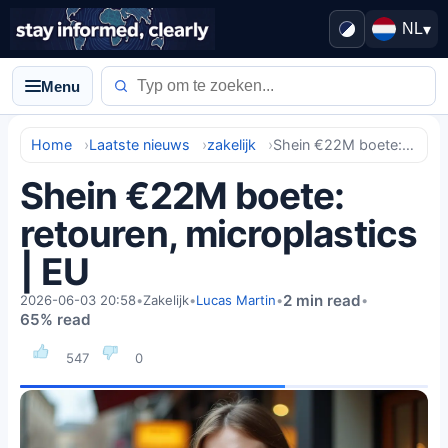
NL
▾
Menu
Home
Laatste nieuws
zakelijk
Shein €22M boete: retouren, microplastics | EU
Shein €22M boete:
retouren, microplastics
| EU
2 min read
2026-06-03 20:58
•
Zakelijk
•
Lucas Martin
•
•
65% read
547
0