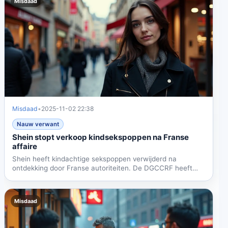
Misdaad
Misdaad
•
2025-11-02 22:38
Nauw verwant
Shein stopt verkoop kindsekspoppen na Franse
affaire
Shein heeft kindachtige sekspoppen verwijderd na
ontdekking door Franse autoriteiten. De DGCCRF heeft
het bedrijf...
Misdaad