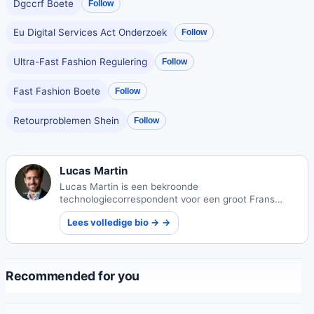
Dgccrf Boete
Follow
Eu Digital Services Act Onderzoek
Follow
Ultra-Fast Fashion Regulering
Follow
Fast Fashion Boete
Follow
Retourproblemen Shein
Follow
Lucas Martin
Lucas Martin is een bekroonde
technologiecorrespondent voor een groot Frans
dagblad, bekend om het toegankelijk maken van
Lees volledige bio → →
complexe technologische onderwerpen voor een
breed publiek.
Recommended for you