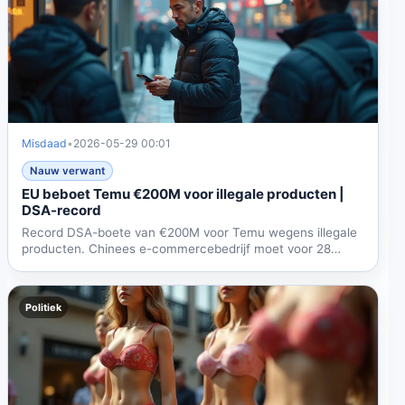
Misdaad
•
2026-05-29 00:01
Nauw verwant
EU beboet Temu €200M voor illegale producten |
DSA-record
Record DSA-boete van €200M voor Temu wegens illegale
producten. Chinees e-commercebedrijf moet voor 28
augustus plan...
Politiek