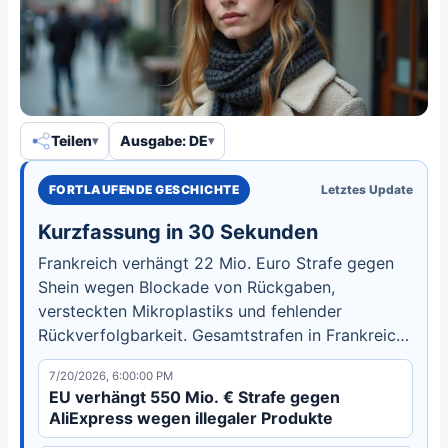
Teilen
Ausgabe: DE
FORTLAUFENDE GESCHICHTE
Letztes Update
Kurzfassung in 30 Sekunden
Frankreich verhängt 22 Mio. Euro Strafe gegen
Shein wegen Blockade von Rückgaben,
versteckten Mikroplastiks und fehlender
Rückverfolgbarkeit. Gesamtstrafen in Frankreich
über 210 Mio. Euro, während EU ein DSA-
7/20/2026, 6:00:00 PM
Verfahren einleitet.
EU verhängt 550 Mio. € Strafe gegen
AliExpress wegen illegaler Produkte