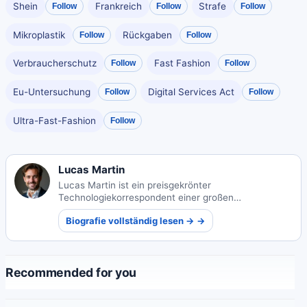
Shein
Frankreich
Strafe
Follow
Follow
Follow
Mikroplastik
Rückgaben
Follow
Follow
Verbraucherschutz
Fast Fashion
Follow
Follow
Eu-Untersuchung
Digital Services Act
Follow
Follow
Ultra-Fast-Fashion
Follow
Lucas Martin
Lucas Martin ist ein preisgekrönter
Technologiekorrespondent einer großen
französischen Tageszeitung, bekannt dafür,
Biografie vollständig lesen → →
komplexe Technologiethemen für ein breites
Publikum verständlich zu machen.
Recommended for you