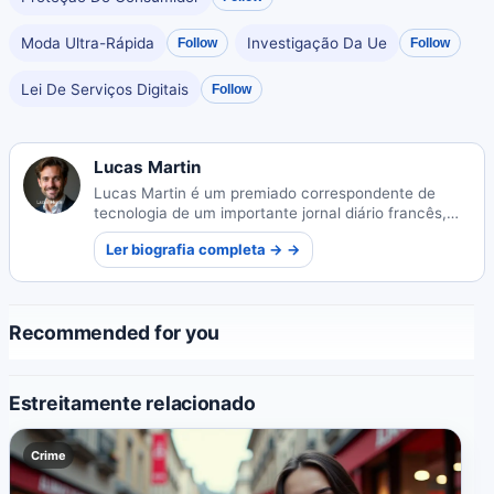
Moda Ultra-Rápida
Investigação Da Ue
Follow
Follow
Lei De Serviços Digitais
Follow
Lucas Martin
Lucas Martin é um premiado correspondente de
tecnologia de um importante jornal diário francês,
conhecido por tornar temas complexos de
Ler biografia completa → →
tecnologia acessíveis ao público em geral.
Recommended for you
Estreitamente relacionado
Crime