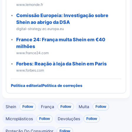
www.lemonde.fr
Comissão Europeia: Investigação sobre
Shein ao abrigo da DSA
digital-strategy.ec.europa.eu
France 24: França multa Shein em €40
milhões
www.france24.com
Forbes: Reação à loja da Shein em Paris
www.forbes.com
Política editorial
Política de correções
Shein
França
Multa
Follow
Follow
Follow
Microplásticos
Devoluções
Follow
Follow
Proteção Do Consumidor
Follow