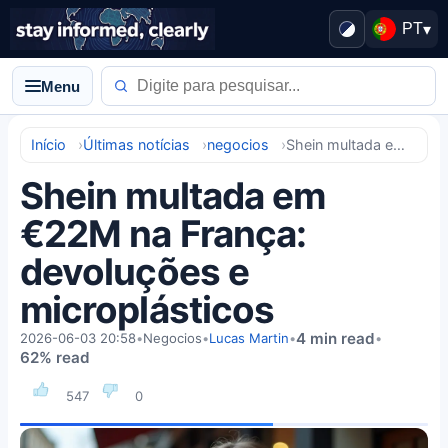
PT
▾
Menu
Início
Últimas notícias
negocios
Shein multada em €22M na França: devoluções e microplásticos
Shein multada em
€22M na França:
devoluções e
microplásticos
4 min read
2026-06-03 20:58
•
Negocios
•
Lucas Martin
•
•
62% read
547
0