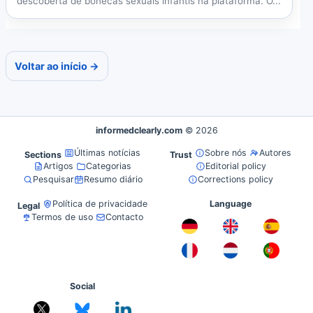
descoberta de bonecas sexuais infantis na plataforma. O...
Voltar ao início →
informedclearly.com
© 2026
Últimas notícias
Sobre nós
Autores
Sections
Trust
Artigos
Categorias
Editorial policy
Pesquisar
Resumo diário
Corrections policy
Política de privacidade
Language
Legal
Termos de uso
Contacto
Social