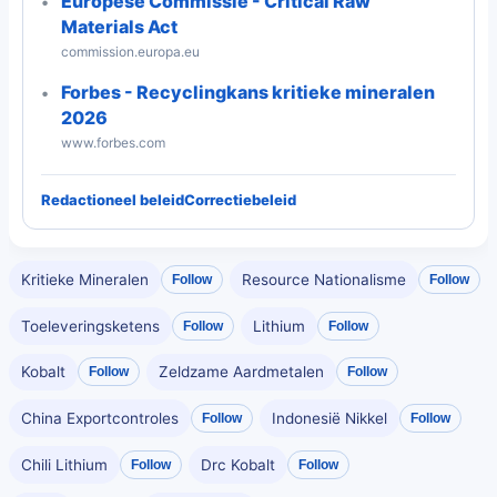
Europese Commissie - Critical Raw
Materials Act
commission.europa.eu
Forbes - Recyclingkans kritieke mineralen
2026
www.forbes.com
Redactioneel beleid
Correctiebeleid
Kritieke Mineralen
Resource Nationalisme
Follow
Follow
Toeleveringsketens
Lithium
Follow
Follow
Kobalt
Zeldzame Aardmetalen
Follow
Follow
China Exportcontroles
Indonesië Nikkel
Follow
Follow
Chili Lithium
Drc Kobalt
Follow
Follow