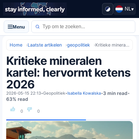
NL
▾
Menu
Home
Laatste artikelen
geopolitiek
Kritieke mineralen kartel: hervormt ketens 2026
Kritieke mineralen
kartel: hervormt ketens
2026
3 min read
2026-05-15 22:13
•
Geopolitiek
•
Isabella Kowalska
•
•
63% read
0
0