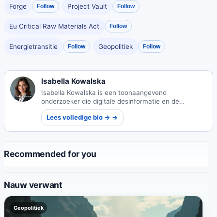
Forge
Project Vault
Follow
Follow
Eu Critical Raw Materials Act
Follow
Energietransitie
Geopolitiek
Follow
Follow
Isabella Kowalska
Isabella Kowalska is een toonaangevend
onderzoeker die digitale desinformatie en de
maatschappelijke impact ervan onderzoekt. Haar
Lees volledige bio → →
baanbrekende werk helpt bij het bestrijden van valse
informatie in ons digitale tijdperk.
Recommended for you
Nauw verwant
Geopolitiek