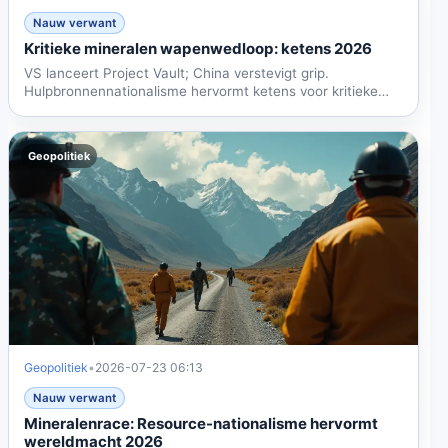
Nauw verwant
Kritieke mineralen wapenwedloop: ketens 2026
VS lanceert Project Vault; China verstevigt grip.
Hulpbronnennationalisme hervormt ketens voor kritieke
mineralen en...
Geopolitiek
Geopolitiek
•
2026-07-23 06:13
Nauw verwant
Mineralenrace: Resource-nationalisme hervormt
wereldmacht 2026