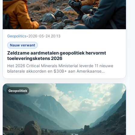
Geopolitics
•
2026-05-24 20:13
Nauw verwant
Zeldzame aardmetalen geopolitiek hervormt
toeleveringsketens 2026
Het 2026 Critical Minerals Ministerial leverde 11 nieuwe
bilaterale akkoorden en $30B+ aan Amerikaanse
financiering...
Geopolitiek