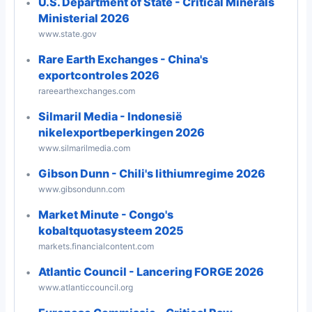
U.S. Department of State - Critical Minerals
Ministerial 2026
www.state.gov
Rare Earth Exchanges - China's
exportcontroles 2026
rareearthexchanges.com
Silmaril Media - Indonesië
nikelexportbeperkingen 2026
www.silmarilmedia.com
Gibson Dunn - Chili's lithiumregime 2026
www.gibsondunn.com
Market Minute - Congo's
kobaltquotasysteem 2025
markets.financialcontent.com
Atlantic Council - Lancering FORGE 2026
www.atlanticcouncil.org