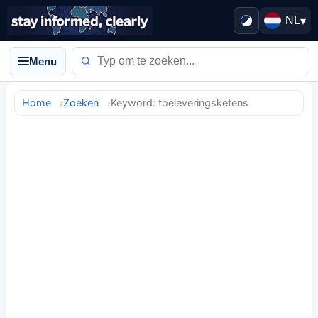
NL
▾
Menu
Home
Zoeken
Keyword: toeleveringsketens