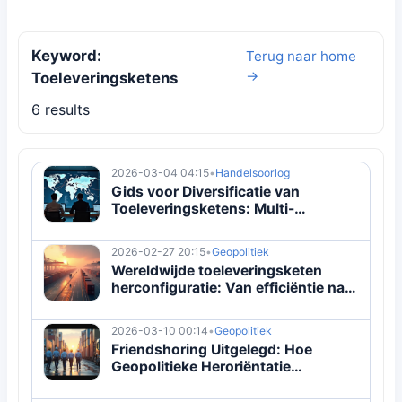
Keyword:
Terug naar home
→
Toeleveringsketens
6 results
2026-03-04 04:15
•
Handelsoorlog
Gids voor Diversificatie van
Toeleveringsketens: Multi-
Regionale Veerkracht Uitgelegd
2026-02-27 20:15
•
Geopolitiek
Wereldwijde toeleveringsketen
herconfiguratie: Van efficiëntie naar
veerkracht
2026-03-10 00:14
•
Geopolitiek
Friendshoring Uitgelegd: Hoe
Geopolitieke Heroriëntatie
Wereldhandel Vormgeeft