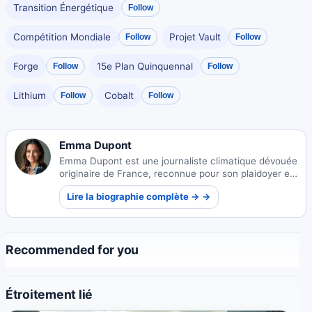
Transition Énergétique
Follow
Compétition Mondiale
Projet Vault
Follow
Follow
Forge
15e Plan Quinquennal
Follow
Follow
Lithium
Cobalt
Follow
Follow
Emma Dupont
Emma Dupont est une journaliste climatique dévouée
originaire de France, reconnue pour son plaidoyer en
faveur du développement durable et son journalisme
Lire la biographie complète → →
environnemental percutant qui inspire une prise de
conscience mondiale.
Recommended for you
Étroitement lié