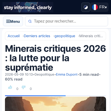
FR
▾
Menu
Accueil
Derniers articles
geopolitique
Minerais critiques 2026 : la lutte pour la suprématie
Minerais critiques 2026
: la lutte pour la
suprématie
5 min read
2026-05-09 10:13
•
Geopolitique
•
Emma Dupont
•
•
60% read
0
0