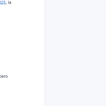
025
, la
 pero