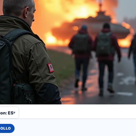
ion: ES
ROLLO