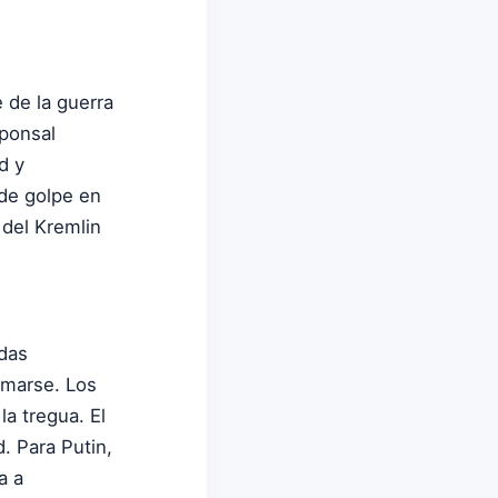
 de la guerra
sponsal
d y
 de golpe en
 del Kremlin
ndas
rmarse. Los
a tregua. El
. Para Putin,
a a