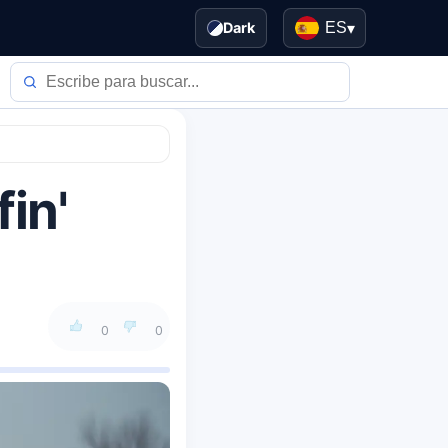
Dark
ES
▾
fin'
0
0