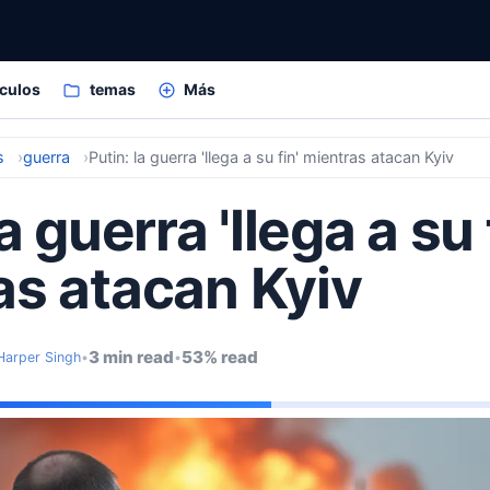
ículos
temas
Más
s
guerra
Putin: la guerra 'llega a su fin' mientras atacan Kyiv
a guerra 'llega a su 
as atacan Kyiv
3 min read
53% read
Harper Singh
•
•