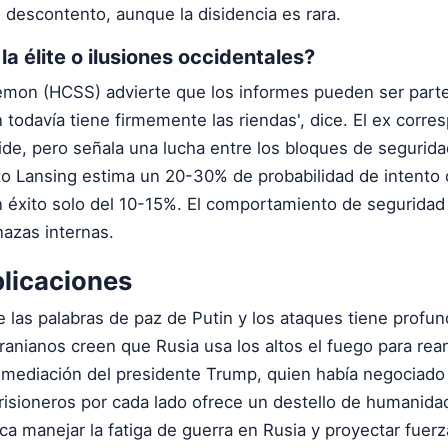
 descontento, aunque la disidencia es rara.
a élite o ilusiones occidentales?
emon (HCSS) advierte que los informes pueden ser parte
n todavía tiene firmemente las riendas', dice. El ex corre
de, pero señala una lucha entre los bloques de segurida
uto Lansing estima un 20-30% de probabilidad de intento
 éxito solo del 10-15%. El comportamiento de seguridad
azas internas.
plicaciones
e las palabras de paz de Putin y los ataques tiene profu
ranianos creen que Rusia usa los altos el fuego para rea
 mediación del presidente Trump, quien había negociado l
isioneros por cada lado ofrece un destello de humanidad
a manejar la fatiga de guerra en Rusia y proyectar fuerz