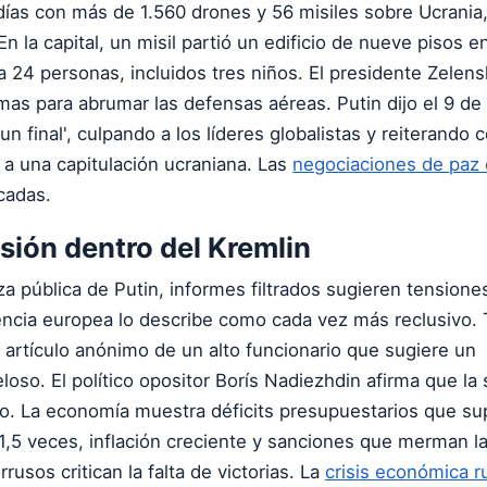
días con más de 1.560 drones y 56 misiles sobre Ucrania
En la capital, un misil partió un edificio de nueve pisos en
 24 personas, incluidos tres niños. El presidente Zelens
as para abrumar las defensas aéreas. Putin dijo el 9 de
un final', culpando a los líderes globalistas y reiterando
 a una capitulación ucraniana. Las
negociaciones de paz 
cadas.
sión dentro del Kremlin
za pública de Putin, informes filtrados sugieren tensione
gencia europea lo describe como cada vez más reclusivo.
 artículo anónimo de un alto funcionario que sugiere un
loso. El político opositor Borís Nadiezhdin afirma que la
o. La economía muestra déficits presupuestarios que su
1,5 veces, inflación creciente y sanciones que merman l
rusos critican la falta de victorias. La
crisis económica r