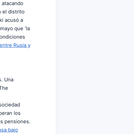
, atacando
 el distrito
ki acusó a
 mayo que 'la
 condiciones
entre Rusia y
s. Una
 The
 sociedad
peran los
as pensiones.
usa bajo