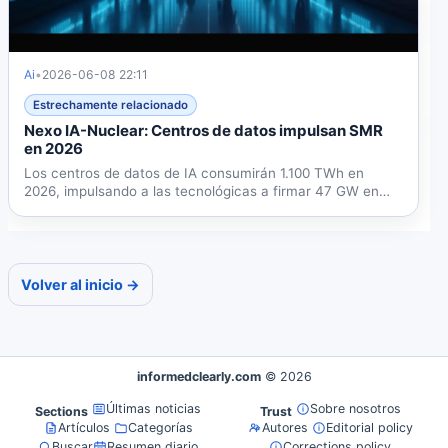
Ai
•
2026-06-08 22:11
Estrechamente relacionado
Nexo IA-Nuclear: Centros de datos impulsan SMR
en 2026
Los centros de datos de IA consumirán 1.100 TWh en
2026, impulsando a las tecnológicas a firmar 47 GW en
acuerdos...
Volver al inicio →
informedclearly.com
© 2026
Últimas noticias
Sobre nosotros
Sections
Trust
Artículos
Categorías
Autores
Editorial policy
Buscar
Resumen diario
Corrections policy