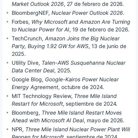
Market Outlook 2026
, 27 de febrero de 2026.
BloombergNEF,
Nuclear Power Outlook 2026
.
Forbes,
Why Microsoft and Amazon Are Turning
to Nuclear Power for AI
, 19 de febrero de 2026.
TechCrunch,
Amazon Joins the Big Nuclear
Party, Buying 1.92 GW for AWS
, 13 de junio de
2025.
Utility Dive,
Talen-AWS Susquehanna Nuclear
Data Center Deal
, 2025.
Google Blog,
Google-Kairos Power Nuclear
Energy Agreement
, octubre de 2024.
MIT Technology Review,
Three Mile Island
Restart for Microsoft
, septiembre de 2024.
Bloomberg,
Three Mile Island Restart Moves
Ahead with Microsoft AI Deal
, mayo de 2026.
NPR,
Three Mile Island Nuclear Power Plant Will
Reopen for Microsoft
, septiembre de 2024.