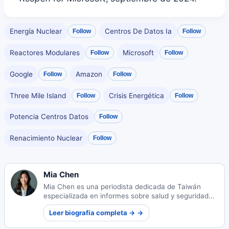
Energía Nuclear
Centros De Datos Ia
Follow
Follow
Reactores Modulares
Microsoft
Follow
Follow
Google
Amazon
Follow
Follow
Three Mile Island
Crisis Energética
Follow
Follow
Potencia Centros Datos
Follow
Renacimiento Nuclear
Follow
Mia Chen
Mia Chen es una periodista dedicada de Taiwán
especializada en informes sobre salud y seguridad
pública. Su trabajo se centra en informar a las
Leer biografía completa → →
comunidades sobre problemas críticos de bienestar
y seguridad.