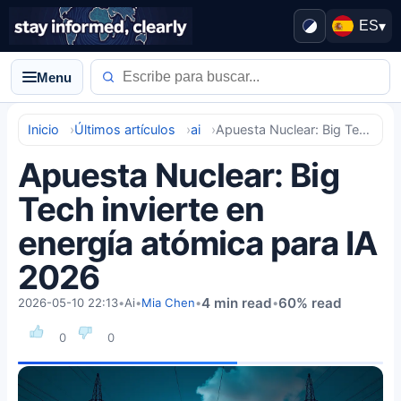
ES
▾
Menu
Inicio
Últimos artículos
ai
Apuesta Nuclear: Big Tech invierte en energía atómica para IA 2026
Apuesta Nuclear: Big
Tech invierte en
energía atómica para IA
2026
4 min read
60% read
2026-05-10 22:13
•
Ai
•
Mia Chen
•
•
0
0