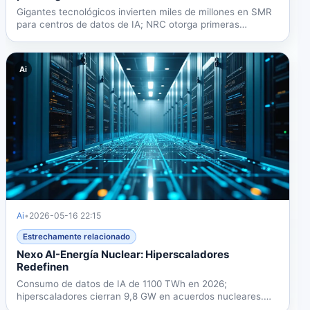
Gigantes tecnológicos invierten miles de millones en SMR
para centros de datos de IA; NRC otorga primeras
licencias....
Ai
Ai
•
2026-05-16 22:15
Estrechamente relacionado
Nexo AI-Energía Nuclear: Hiperscaladores
Redefinen
Consumo de datos de IA de 1100 TWh en 2026;
hiperscaladores cierran 9,8 GW en acuerdos nucleares.
Primer centro de...