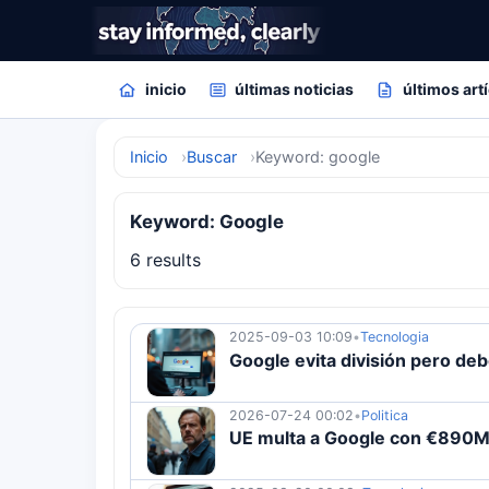
inicio
últimas noticias
últimos art
Inicio
Buscar
Keyword: google
Keyword: Google
6 results
2025-09-03 10:09
•
Tecnologia
Google evita división pero de
2026-07-24 00:02
•
Politica
UE multa a Google con €890M 