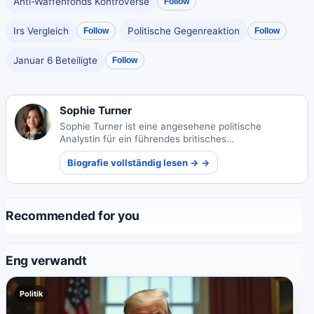
Anti-Waffenfonds Kontroverse
Follow
Irs Vergleich
Politische Gegenreaktion
Follow
Follow
Januar 6 Beteiligte
Follow
Sophie Turner
Sophie Turner ist eine angesehene politische
Analystin für ein führendes britisches
Nachrichtenmagazin. Ihre aufschlussreichen
Biografie vollständig lesen → →
Kommentare zu britischen und globalen
Angelegenheiten haben sie als vertrauenswürdige
Stimme im politischen Journalismus etabliert.
Recommended for you
Eng verwandt
Politik