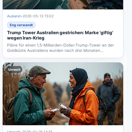
Ausland
•
2026-05-13 15:02
Eng verwandt
Trump Tower Australien gestrichen: Marke 'giftig'
wegen Iran-Krieg
Pläne für einen 1,5-Milliarden-Dollar-Trump-Tower an der
Goldküste Australiens wurden nach drei Monaten
gestrichen....
Umwelt
Umwelt
•
2026-01-25 14:15