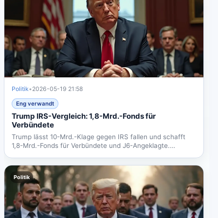
Politik
•
2026-05-19 21:58
Eng verwandt
Trump IRS-Vergleich: 1,8-Mrd.-Fonds für
Verbündete
Trump lässt 10-Mrd.-Klage gegen IRS fallen und schafft
1,8-Mrd.-Fonds für Verbündete und J6-Angeklagte.
Kritiker...
Politik