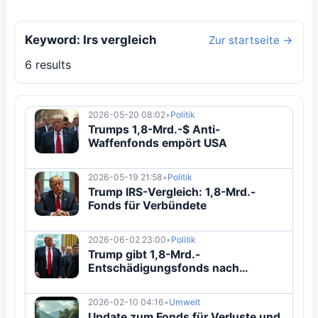
Keyword: Irs vergleich
Zur startseite →
6 results
2026-05-20 08:02
•
Politik
Trumps 1,8-Mrd.-$ Anti-
Waffenfonds empört USA
2026-05-19 21:58
•
Politik
Trump IRS-Vergleich: 1,8-Mrd.-
Fonds für Verbündete
2026-06-02 23:00
•
Politik
Trump gibt 1,8-Mrd.-
Entschädigungsfonds nach
Gerichtsbeschluss auf
2026-02-10 04:16
•
Umwelt
Update zum Fonds für Verluste und