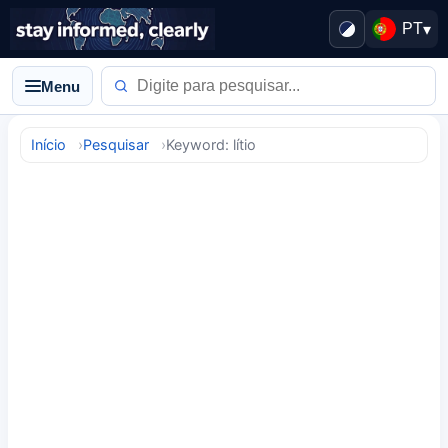
PT
▾
Menu
Início
Pesquisar
Keyword: lítio