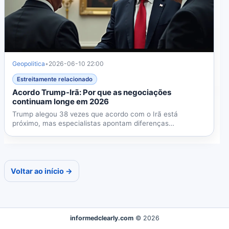
Geopolitica
•
2026-06-10 22:00
Estreitamente relacionado
Acordo Trump-Irã: Por que as negociações
continuam longe em 2026
Trump alegou 38 vezes que acordo com o Irã está
próximo, mas especialistas apontam diferenças
fundamentais sobre...
Voltar ao início →
informedclearly.com
© 2026