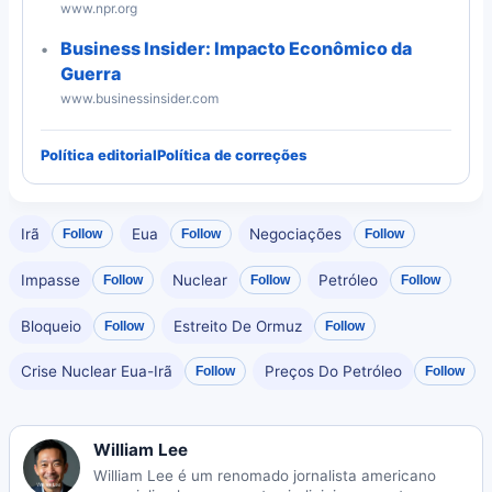
www.npr.org
Business Insider: Impacto Econômico da
Guerra
www.businessinsider.com
Política editorial
Política de correções
Irã
Eua
Negociações
Follow
Follow
Follow
Impasse
Nuclear
Petróleo
Follow
Follow
Follow
Bloqueio
Estreito De Ormuz
Follow
Follow
Crise Nuclear Eua-Irã
Preços Do Petróleo
Follow
Follow
William Lee
William Lee é um renomado jornalista americano