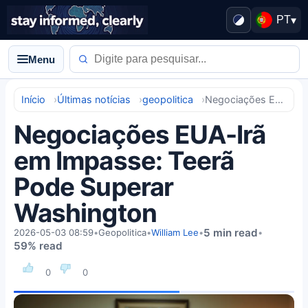
PT
▾
Menu
Início
Últimas notícias
geopolitica
Negociações EUA-Irã em Impasse: Teerã Pode Superar Washington
Negociações EUA-Irã
em Impasse: Teerã
Pode Superar
Washington
5 min read
2026-05-03 08:59
•
Geopolitica
•
William Lee
•
•
59% read
0
0