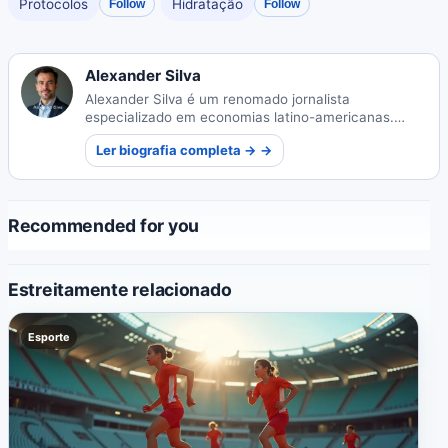
Protocolos
Hidratação
Follow
Follow
Alexander Silva
Alexander Silva é um renomado jornalista
especializado em economias latino-americanas.
Suas análises perspicazes oferecem perspectivas
Ler biografia completa → →
valiosas sobre o cenário financeiro da região.
Recommended for you
Estreitamente relacionado
Esporte