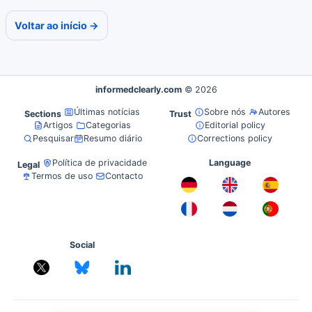
Voltar ao início →
informedclearly.com
© 2026
Últimas notícias
Sobre nós
Autores
Sections
Trust
Artigos
Categorias
Editorial policy
Pesquisar
Resumo diário
Corrections policy
Política de privacidade
Language
Legal
Termos de uso
Contacto
Social