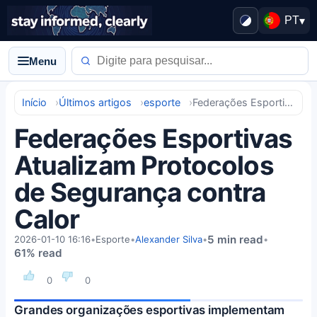
PT
▾
Menu
Início
Últimos artigos
esporte
Federações Esportivas Atualizam Protocolos de Segurança contra Calor
Federações Esportivas
Atualizam Protocolos
de Segurança contra
Calor
5 min read
2026-01-10 16:16
•
Esporte
•
Alexander Silva
•
•
61% read
0
0
Grandes organizações esportivas implementam