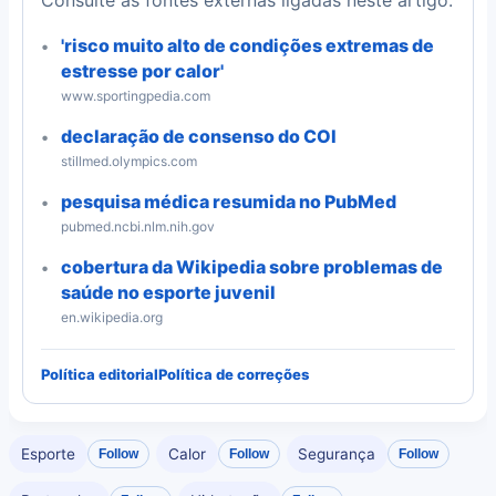
Consulte as fontes externas ligadas neste artigo.
'risco muito alto de condições extremas de
estresse por calor'
www.sportingpedia.com
declaração de consenso do COI
stillmed.olympics.com
pesquisa médica resumida no PubMed
pubmed.ncbi.nlm.nih.gov
cobertura da Wikipedia sobre problemas de
saúde no esporte juvenil
en.wikipedia.org
Política editorial
Política de correções
Esporte
Calor
Segurança
Follow
Follow
Follow