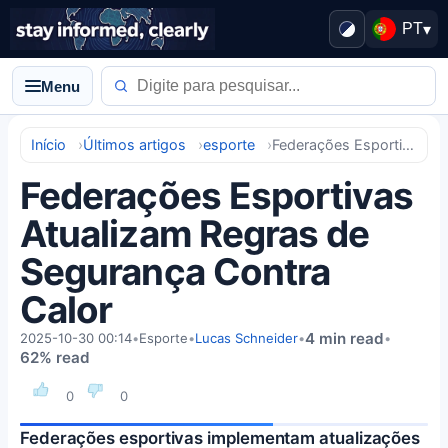
PT
▾
Menu
Início
Últimos artigos
esporte
Federações Esportivas Atualizam Regras de Segurança Contra Calor
Federações Esportivas
Atualizam Regras de
Segurança Contra
Calor
4 min read
2025-10-30 00:14
•
Esporte
•
Lucas Schneider
•
•
62% read
0
0
Federações esportivas implementam atualizações