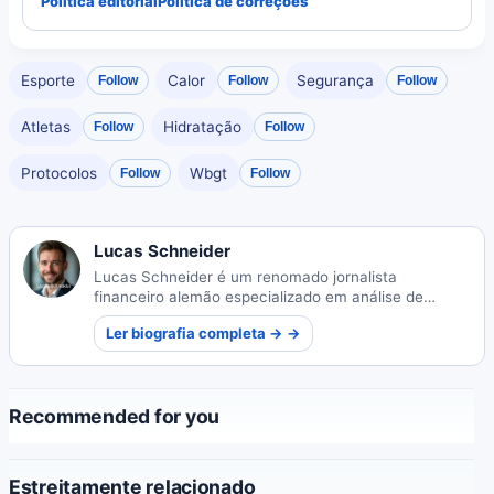
Política editorial
Política de correções
Esporte
Calor
Segurança
Follow
Follow
Follow
Atletas
Hidratação
Follow
Follow
Protocolos
Wbgt
Follow
Follow
Lucas Schneider
Lucas Schneider é um renomado jornalista
financeiro alemão especializado em análise de
mercados globais. Suas reportagens perspicazes
Ler biografia completa → →
desmistificam tendências econômicas complexas
para o público em geral.
Recommended for you
Estreitamente relacionado