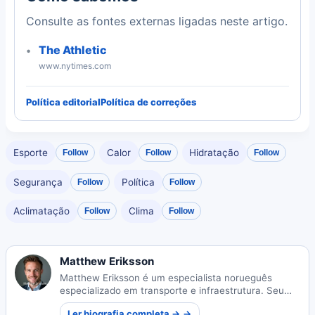
Consulte as fontes externas ligadas neste artigo.
The Athletic
www.nytimes.com
Política editorial
Política de correções
Esporte
Calor
Hidratação
Follow
Follow
Follow
Segurança
Política
Follow
Follow
Aclimatação
Clima
Follow
Follow
Matthew Eriksson
Matthew Eriksson é um especialista norueguês
especializado em transporte e infraestrutura. Seu
trabalho concentra-se no desenvolvimento de
Ler biografia completa → →