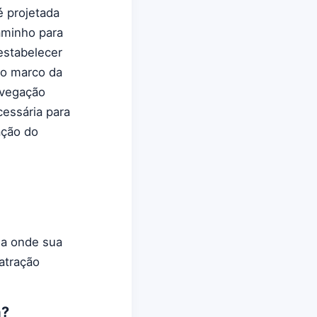
é projetada
aminho para
 estabelecer
 o marco da
avegação
cessária para
ação do
Lua onde sua
atração
a?