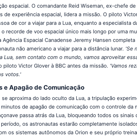
ção espacial. O comandante Reid Wiseman, ex-chefe de
de experiência espacial, lidera a missão. O piloto Victo
ssoa de cor a viajar para a Lua, enquanto a especialista 
 o recorde de voo espacial único mais longo por uma mu
da Agência Espacial Canadense Jeremy Hansen completa a
nauta não americano a viajar para a distância lunar.
'Se 
da Lua, sem contato com o mundo, vamos aproveitar ess
o piloto Victor Glover à BBC antes da missão.
'Vamos reza
s votos.'
os e Apagão de Comunicação
 se aproxima do lado oculto da Lua, a tripulação experim
minutos de apagão de comunicação com o controle da m
çonave passa atrás da Lua, bloqueando todos os sinais 
e período, os astronautas estarão completamente isolado
com os sistemas autônomos da Orion e seu próprio trein