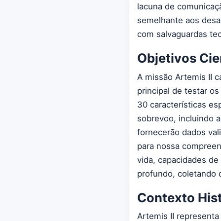
lacuna de comunicaçã
semelhante aos desa
com salvaguardas te
Objetivos Cie
A missão Artemis II c
principal de testar o
30 características es
sobrevoo, incluindo 
fornecerão dados vali
para nossa compreens
vida, capacidades d
profundo, coletando 
Contexto Hist
Artemis II represent