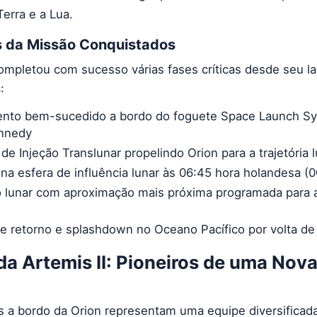
Terra e a Lua.
s da Missão Conquistados
completou com sucesso várias fases críticas desde seu 
:
to bem-sucedido a bordo do foguete Space Launch S
ennedy
e Injeção Translunar propelindo Orion para a trajetória l
na esfera de influência lunar às 06:45 hora holandesa (
lunar com aproximação mais próxima programada para a
de retorno e splashdown no Oceano Pacífico por volta de 
da Artemis II: Pioneiros de uma Nova
s a bordo da Orion representam uma equipe diversificad