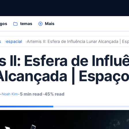
igos
temas
Mais
s
espacial
Artemis II: Esfera de Influência Lunar Alcançada | E
 II: Esfera de Influ
Alcançada | Espaç
5 min read
45% read
•
Noah Kim
•
•