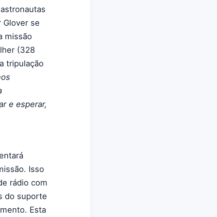
 astronautas
r Glover se
da missão
lher (328
 tripulação
nos
a
r e esperar,
entará
issão. Isso
de rádio com
s do suporte
amento. Esta