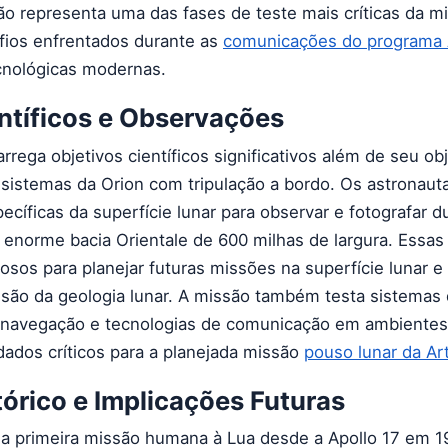
o representa uma das fases de teste mais críticas da m
fios enfrentados durante as
comunicações do programa 
cnológicas modernas.
ntíficos e Observações
arrega objetivos científicos significativos além de seu ob
s sistemas da Orion com tripulação a bordo. Os astronau
pecíficas da superfície lunar para observar e fotografar 
a enorme bacia Orientale de 600 milhas de largura. Essa
osos para planejar futuras missões na superfície lunar e 
ão da geologia lunar. A missão também testa sistemas 
e navegação e tecnologias de comunicação em ambiente
dados críticos para a planejada missão
pouso lunar da Art
órico e Implicações Futuras
a a primeira missão humana à Lua desde a Apollo 17 em 1