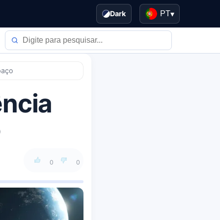
Dark
PT
▾
spaço
ência
o
0
0