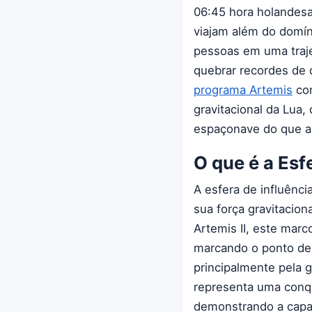
06:45 hora holandesa
viajam além do domíni
pessoas em uma traje
quebrar recordes de 
programa Artemis
con
gravitacional da Lua,
espaçonave do que a 
O que é a Esf
A esfera de influênci
sua força gravitacio
Artemis II, este mar
marcando o ponto de 
principalmente pela g
representa uma conqu
demonstrando a capa