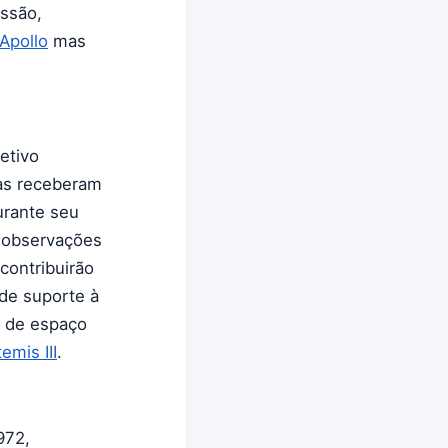
issão,
Apollo
mas
jetivo
tas receberam
durante seu
s observações
contribuirão
de suporte à
s de espaço
emis III
.
972,