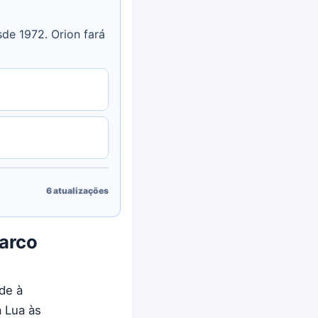
sde 1972. Orion fará
6
atualizações
Marco
de à
a Lua às