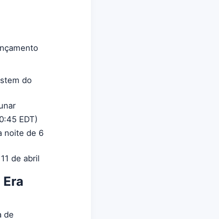
lançamento
ystem do
unar
00:45 EDT)
 noite de 6
11 de abril
 Era
a de