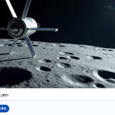
: PT
UÇÃO