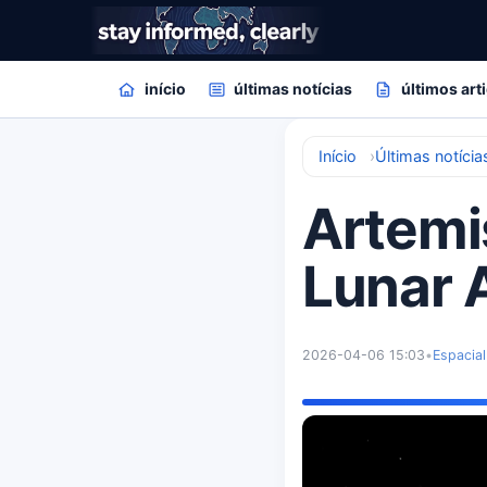
início
últimas notícias
últimos art
Início
Últimas notícia
Artemis
Lunar 
2026-04-06 15:03
•
Espacial