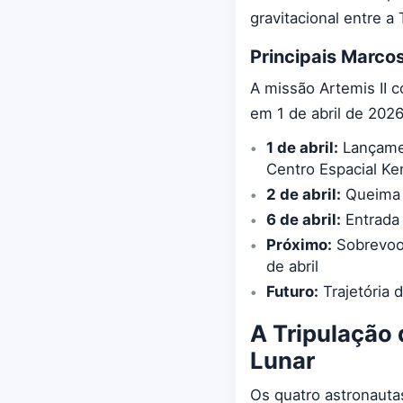
gravitacional entre a 
Principais Marco
A missão Artemis II 
em 1 de abril de 2026
1 de abril:
Lançamen
Centro Espacial K
2 de abril:
Queima d
6 de abril:
Entrada 
Próximo:
Sobrevoo 
de abril
Futuro:
Trajetória 
A Tripulação 
Lunar
Os quatro astronauta