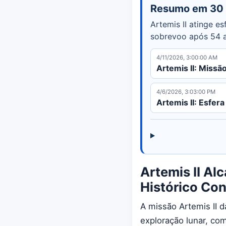
Resumo em 30
Artemis II atinge e
sobrevoo após 54 
4/11/2026, 3:00:00 AM
Artemis II: Miss
4/6/2026, 3:03:00 PM
Artemis II: Esfer
Artemis II Al
Histórico Co
A missão Artemis II 
exploração lunar, co