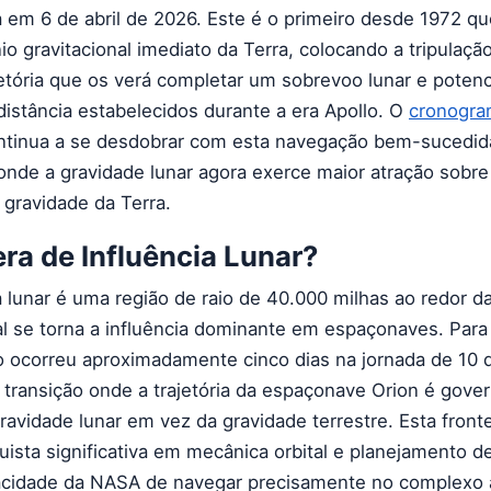
 em 6 de abril de 2026. Este é o primeiro desde 1972 
o gravitacional imediato da Terra, colocando a tripulaçã
tória que os verá completar um sobrevoo lunar e poten
distância estabelecidos durante a era Apollo. O
cronogra
tinua a se desdobrar com esta navegação bem-sucedi
 onde a gravidade lunar agora exerce maior atração sobre
gravidade da Terra.
era de Influência Lunar?
a lunar é uma região de raio de 40.000 milhas ao redor d
nal se torna a influência dominante em espaçonaves. Para
co ocorreu aproximadamente cinco dias na jornada de 10 d
transição onde a trajetória da espaçonave Orion é gove
ravidade lunar em vez da gravidade terrestre. Esta frontei
ista significativa em mecânica orbital e planejamento d
cidade da NASA de navegar precisamente no complexo