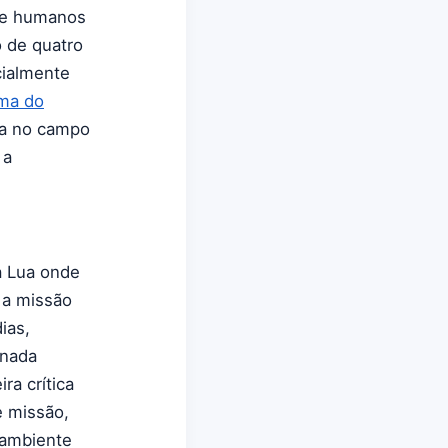
que humanos
o de quatro
cialmente
ma do
da no campo
 a
a Lua onde
 a missão
ias,
rnada
ra crítica
e missão,
 ambiente