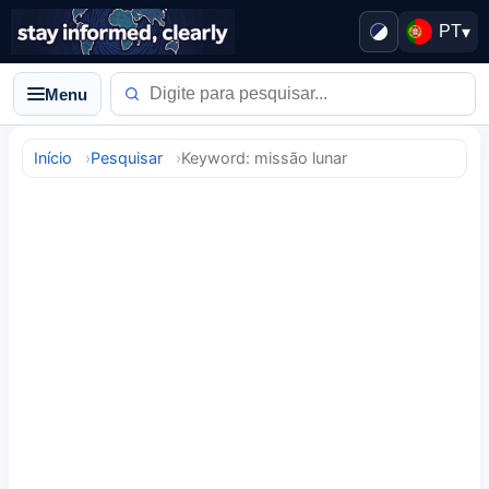
PT
▾
Menu
Início
Pesquisar
Keyword: missão lunar