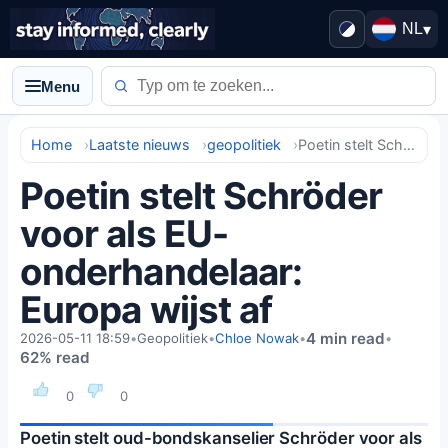
NL
▾
Menu
Home
Laatste nieuws
geopolitiek
Poetin stelt Schröder voor als EU-onderhandelaar: Europa wijst af
Poetin stelt Schröder
voor als EU-
onderhandelaar:
Europa wijst af
4 min read
2026-05-11 18:59
•
Geopolitiek
•
Chloe Nowak
•
•
62% read
0
0
Poetin stelt oud-bondskanselier Schröder voor als