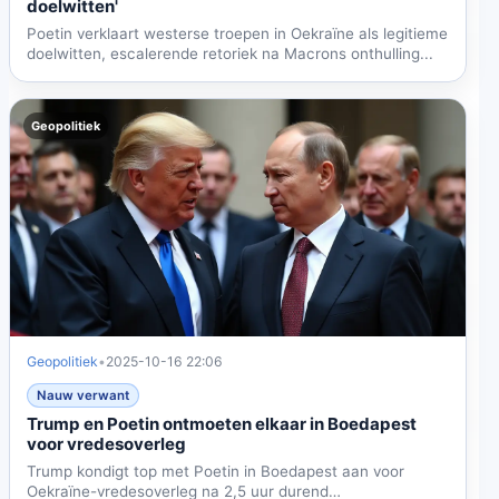
doelwitten'
Poetin verklaart westerse troepen in Oekraïne als legitieme
doelwitten, escalerende retoriek na Macrons onthulling...
Geopolitiek
Geopolitiek
•
2025-10-16 22:06
Nauw verwant
Trump en Poetin ontmoeten elkaar in Boedapest
voor vredesoverleg
Trump kondigt top met Poetin in Boedapest aan voor
Oekraïne-vredesoverleg na 2,5 uur durend