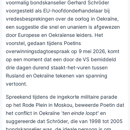
voormalig bondskanselier Gerhard Schröder
voorgesteld als EU-hoofdonderhandelaar bij
vredesbesprekingen over de oorlog in Oekraïne,
een suggestie die snel en unaniem is afgewezen
door Europese en Oekraïense leiders. Het
voorstel, gedaan tijdens Poetins
overwinningsdagtoespraak op 9 mei 2026, komt
op een moment dat een door de VS bemiddeld
drie dagen durend staakt-het-vuren tussen
Rusland en Oekraïne tekenen van spanning
vertoont.
Spreekend tijdens de ingekorte militaire parade
op het Rode Plein in Moskou, beweerde Poetin dat
het conflict in Oekraïne
'ten einde loopt'
en
suggereerde dat Schröder, die van 1998 tot 2005
bondskanselier was, de ideale persoon is om