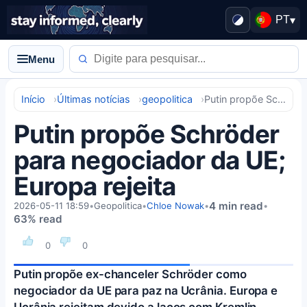
PT
▾
Menu
Início
Últimas notícias
geopolitica
Putin propõe Schröder para negociador da UE; Europa rejeita
Putin propõe Schröder
para negociador da UE;
Europa rejeita
4 min read
2026-05-11 18:59
•
Geopolitica
•
Chloe Nowak
•
•
63% read
0
0
Putin propõe ex-chanceler Schröder como
negociador da UE para paz na Ucrânia. Europa e
Ucrânia rejeitam devido a laços com Kremlin.