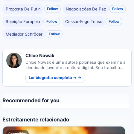
Proposta De Putin
Negociações De Paz
Follow
Follow
Rejeição Europeia
Cessar-Fogo Tenso
Follow
Follow
Mediador Schröder
Follow
Chloe Nowak
Chloe Nowak é uma autora polonesa que examina a
identidade juvenil e a cultura digital. Seu trabalho
captura como a tecnologia molda a adolescência
Ler biografia completa → →
moderna.
Recommended for you
Estreitamente relacionado
Geopolitica