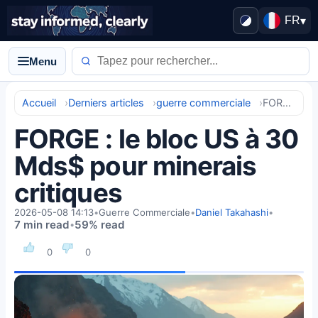
FR
▾
Menu
Accueil
Derniers articles
guerre commerciale
FORGE : le bloc US à 30 Mds$ pour minerais critiques
FORGE : le bloc US à 30
Mds$ pour minerais
critiques
2026-05-08 14:13
•
Guerre Commerciale
•
Daniel Takahashi
•
7 min read
59% read
•
0
0