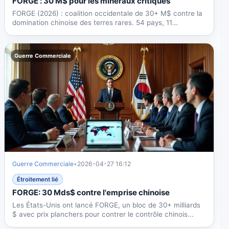
FORGE : 30 M$ pour les minéraux critiques
FORGE (2026) : coalition occidentale de 30+ M$ contre la
domination chinoise des terres rares. 54 pays, 11
accords,...
Guerre Commerciale
Guerre Commerciale
•
2026-04-27 16:12
Étroitement lié
FORGE: 30 Mds$ contre l'emprise chinoise
Les États-Unis ont lancé FORGE, un bloc de 30+ milliards
$ avec prix planchers pour contrer le contrôle chinois...