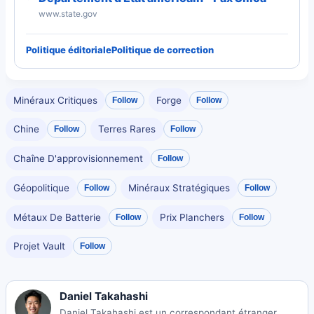
www.state.gov
Politique éditoriale
Politique de correction
Minéraux Critiques
Forge
Follow
Follow
Chine
Terres Rares
Follow
Follow
Chaîne D'approvisionnement
Follow
Géopolitique
Minéraux Stratégiques
Follow
Follow
Métaux De Batterie
Prix Planchers
Follow
Follow
Projet Vault
Follow
Daniel Takahashi
Daniel Takahashi est un correspondant étranger