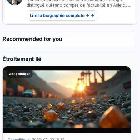
distingué qui rend compte de l'actualité en Asie du
Sud-Est. Avec des racines profondes au Japon, il
Lire la biographie complète → →
apporte des perspectives culturelles uniques à son
journalisme international.
Recommended for you
Étroitement lié
Geopolitique
Geopolitique
•
2026-07-22 18:12