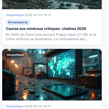
Geopolitique
•
2026-05-03 16:13
Étroitement lié
Course aux minéraux critiques : chaînes 2026
En 2026, les États-Unis lancent Project Vault (12 G$) et la
Chine renforce sa domination. Le nationalisme des...
Geopolitique
Geopolitique
•
2026-05-30 16:11