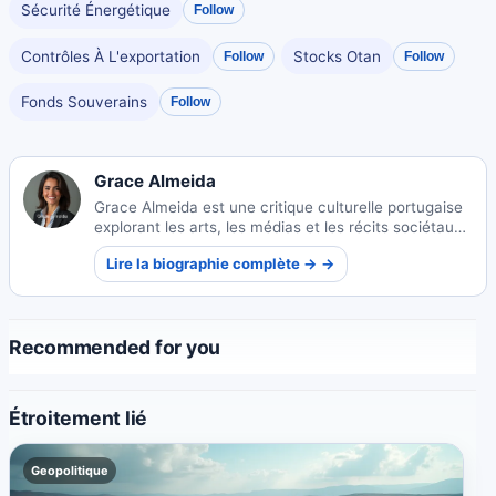
Sécurité Énergétique
Follow
Contrôles À L'exportation
Stocks Otan
Follow
Follow
Fonds Souverains
Follow
Grace Almeida
Grace Almeida est une critique culturelle portugaise
explorant les arts, les médias et les récits sociétaux
à travers des commentaires perspicaces qui relient
Lire la biographie complète → →
les perspectives traditionnelles et contemporaines.
Recommended for you
Étroitement lié
Geopolitique