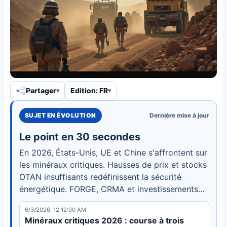
Partager
Edition: FR
SUJET EN ÉVOLUTION
Dernière mise à jour
Le point en 30 secondes
En 2026, États-Unis, UE et Chine s'affrontent sur
les minéraux critiques. Hausses de prix et stocks
OTAN insuffisants redéfinissent la sécurité
énergétique. FORGE, CRMA et investissements
du Golfe remodèlent les chaînes
6/3/2026, 12:12:00 AM
d'approvisionnement.
Minéraux critiques 2026 : course à trois