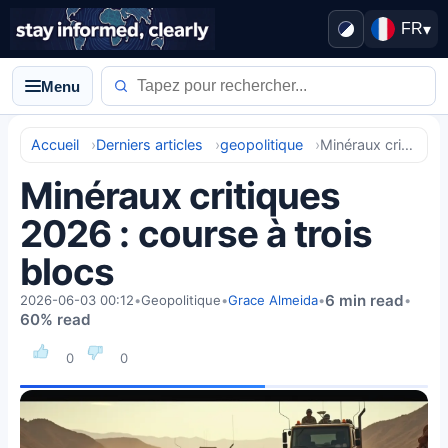
FR
▾
Menu
Accueil
Derniers articles
geopolitique
Minéraux critiques 2026 : course à trois blocs
Minéraux critiques
2026 : course à trois
blocs
6 min read
2026-06-03 00:12
•
Geopolitique
•
Grace Almeida
•
•
60% read
0
0