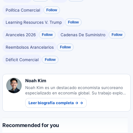
Política Comercial
Follow
Learning Resources V. Trump
Follow
Aranceles 2026
Cadenas De Suministro
Follow
Follow
Reembolsos Arancelarios
Follow
Déficit Comercial
Follow
Noah Kim
Noah Kim es un destacado economista surcoreano
especializado en economía global. Su trabajo explora
las dinámicas de los mercados internacionales y los
Leer biografía completa → →
impactos de las políticas económicas en todo el
mundo.
Recommended for you