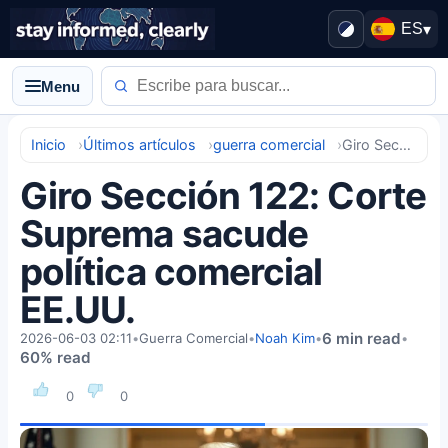
ES
▾
Menu
Inicio
Últimos artículos
guerra comercial
Giro Sección 122: Corte Suprema sacude política comercial EE.UU.
Giro Sección 122: Corte
Suprema sacude
política comercial
EE.UU.
6 min read
2026-06-03 02:11
•
Guerra Comercial
•
Noah Kim
•
•
60% read
0
0