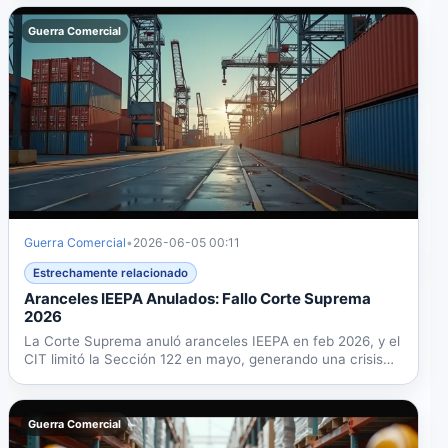
Guerra Comercial
Guerra Comercial
•
2026-06-05 00:11
Estrechamente relacionado
Aranceles IEEPA Anulados: Fallo Corte Suprema
2026
La Corte Suprema anuló aranceles IEEPA en feb 2026, y el
CIT limitó la Sección 122 en mayo, generando una crisis
que...
Guerra Comercial