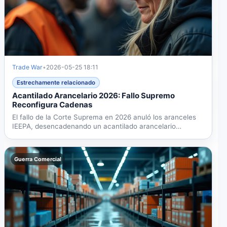
Trade War
•
2026-05-25 18:11
Estrechamente relacionado
Acantilado Arancelario 2026: Fallo Supremo
Reconfigura Cadenas
El fallo de la Corte Suprema en 2026 anuló los aranceles
IEEPA, desencadenando un acantilado arancelario
Sección 122...
Guerra Comercial