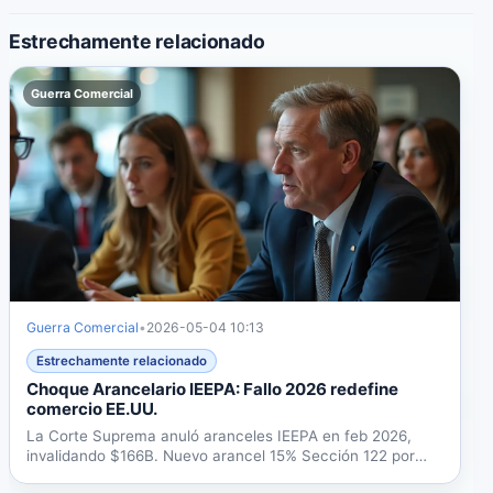
Estrechamente relacionado
Guerra Comercial
Guerra Comercial
•
2026-05-04 10:13
Estrechamente relacionado
Choque Arancelario IEEPA: Fallo 2026 redefine
comercio EE.UU.
La Corte Suprema anuló aranceles IEEPA en feb 2026,
invalidando $166B. Nuevo arancel 15% Sección 122 por
150 días....