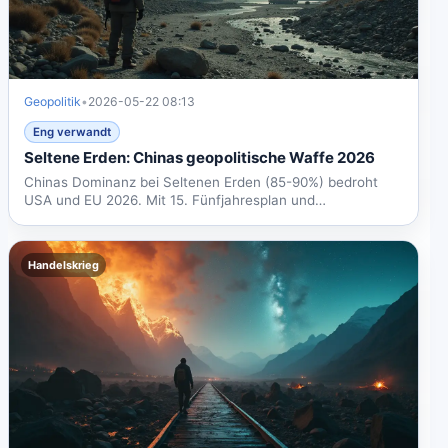
Geopolitik
•
2026-05-22 08:13
Eng verwandt
Seltene Erden: Chinas geopolitische Waffe 2026
Chinas Dominanz bei Seltenen Erden (85-90%) bedroht
USA und EU 2026. Mit 15. Fünfjahresplan und
Exportkontrollen...
Handelskrieg