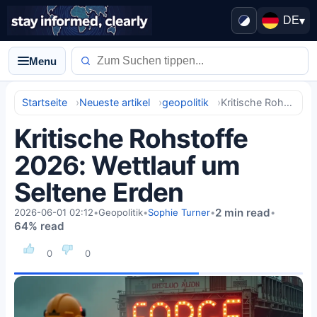
DE
▾
Menu
Startseite
Neueste artikel
geopolitik
Kritische Rohstoffe 2026: Wettlauf um Seltene Erden
Kritische Rohstoffe
2026: Wettlauf um
Seltene Erden
2 min read
2026-06-01 02:12
•
Geopolitik
•
Sophie Turner
•
•
64% read
0
0