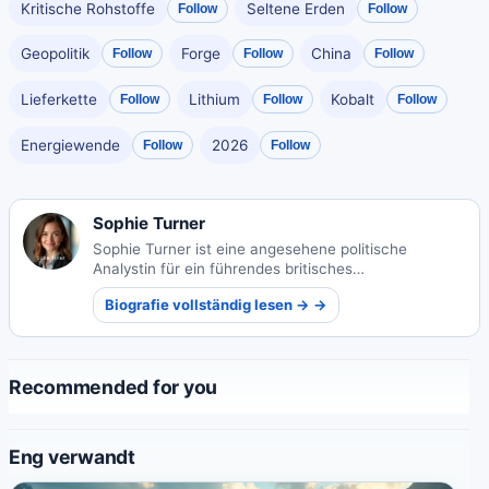
Kritische Rohstoffe
Seltene Erden
Follow
Follow
Geopolitik
Forge
China
Follow
Follow
Follow
Lieferkette
Lithium
Kobalt
Follow
Follow
Follow
Energiewende
2026
Follow
Follow
Sophie Turner
Sophie Turner ist eine angesehene politische
Analystin für ein führendes britisches
Nachrichtenmagazin. Ihre aufschlussreichen
Biografie vollständig lesen → →
Kommentare zu britischen und globalen
Angelegenheiten haben sie als vertrauenswürdige
Stimme im politischen Journalismus etabliert.
Recommended for you
Eng verwandt