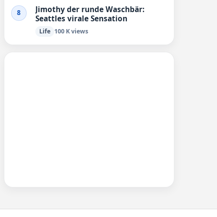
Jimothy der runde Waschbär:
8
Seattles virale Sensation
Life
100 K views