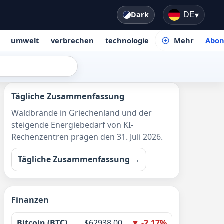
Dark
DE
▾
umwelt
verbrechen
technologie
Mehr
Abon
Tägliche Zusammenfassung
Waldbrände in Griechenland und der
steigende Energiebedarf von KI-
Rechenzentren prägen den 31. Juli 2026.
Tägliche Zusammenfassung →
Finanzen
Bitcoin (BTC)
$62938.00
▼ -2.17%