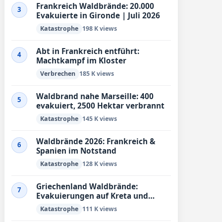
Frankreich Waldbrände: 20.000
3
Evakuierte in Gironde | Juli 2026
Katastrophe
198 K views
Abt in Frankreich entführt:
4
Machtkampf im Kloster
Verbrechen
185 K views
Waldbrand nahe Marseille: 400
5
evakuiert, 2500 Hektar verbrannt
Katastrophe
145 K views
Waldbrände 2026: Frankreich &
6
Spanien im Notstand
Katastrophe
128 K views
Griechenland Waldbrände:
7
Evakuierungen auf Kreta und
Lesbos | Juli 2026
Katastrophe
111 K views