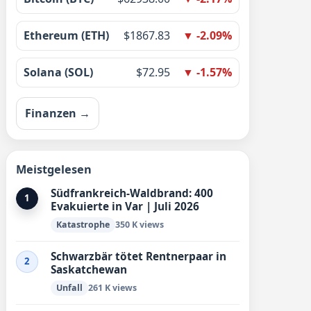
Ethereum (ETH)
$1867.83
▼ -2.09%
Solana (SOL)
$72.95
▼ -1.57%
Finanzen →
Meistgelesen
Südfrankreich-Waldbrand: 400
1
Evakuierte in Var | Juli 2026
Katastrophe
350 K views
Schwarzbär tötet Rentnerpaar in
2
Saskatchewan
Unfall
261 K views