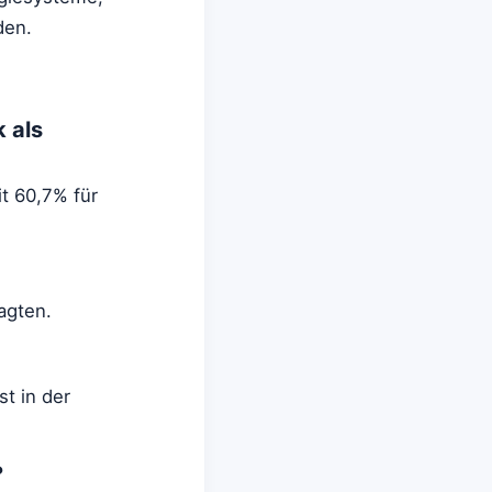
den.
 als
t 60,7% für
agten.
st in der
?