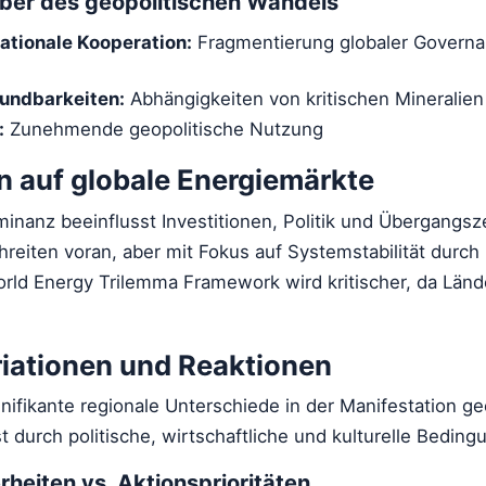
eiber des geopolitischen Wandels
ationale Kooperation:
Fragmentierung globaler Govern
undbarkeiten:
Abhängigkeiten von kritischen Mineralien
:
Zunehmende geopolitische Nutzung
 auf globale Energiemärkte
inanz beeinflusst Investitionen, Politik und Übergangsze
reiten voran, aber mit Fokus auf Systemstabilität durc
rld Energy Trilemma Framework wird kritischer, da Lände
riationen und Reaktionen
nifikante regionale Unterschiede in der Manifestation ge
 durch politische, wirtschaftliche und kulturelle Beding
rheiten vs. Aktionsprioritäten