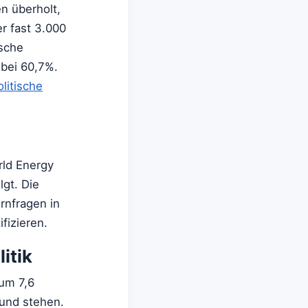
n überholt,
r fast 3.000
ische
 bei 60,7%.
litische
rld Energy
lgt. Die
rnfragen in
fizieren.
itik
um 7,6
rund stehen.