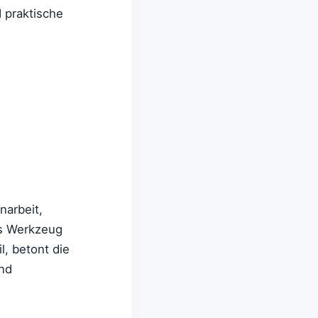
d praktische
narbeit,
es Werkzeug
l, betont die
und