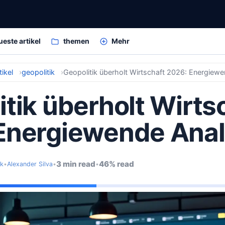
ueste artikel
themen
Mehr
ikel
geopolitik
Geopolitik überholt Wirtschaft 2026: Energiew
tik überholt Wirts
Energiewende Ana
3 min read
46% read
ik
•
Alexander Silva
•
•