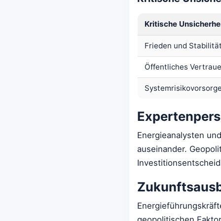
Kritische Unsicherhe
Frieden und Stabilitä
Öffentliches Vertrau
Systemrisikovorsorg
Expertenper
Energieanalysten und
auseinander. Geopoli
Investitionsentscheid
Zukunftsausbl
Energieführungskräf
geopolitischen Fakto