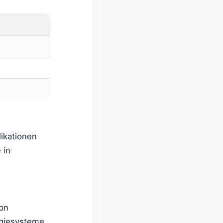
likationen
 in
on
rgiesysteme,