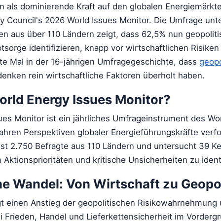
en als dominierende Kraft auf den globalen Energiemärkte
y Council's 2026 World Issues Monitor. Die Umfrage unte
en aus über 110 Ländern zeigt, dass 62,5% nun geopolit
tsorge identifizieren, knapp vor wirtschaftlichen Risiken
ste Mal in der 16-jährigen Umfragegeschichte, dass
geopo
enken rein wirtschaftliche Faktoren überholt haben.
orld Energy Issues Monitor?
ues Monitor ist ein jährliches Umfrageinstrument des Wo
Jahren Perspektiven globaler Energieführungskräfte verfo
 2.750 Befragte aus 110 Ländern und untersucht 39 Ke
Aktionsprioritäten und kritische Unsicherheiten zu identi
he Wandel: Von Wirtschaft zu Geopol
gt einen Anstieg der geopolitischen Risikowahrnehmung 
 Frieden, Handel und Lieferkettensicherheit im Vorderg