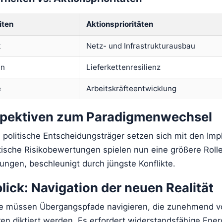
iten
Aktionsprioritäten
t
Netz- und Infrastrukturausbau
en
Lieferkettenresilienz
e
Arbeitskräfteentwicklung
spektiven zum Paradigmenwechsel
 politische Entscheidungsträger setzen sich mit den Imp
tische Risikobewertungen spielen nun eine größere Rolle
ungen, beschleunigt durch jüngste Konflikte.
ick: Navigation der neuen Realität
te müssen Übergangspfade navigieren, die zunehmend v
ren diktiert werden. Es erfordert widerstandsfähige Ene