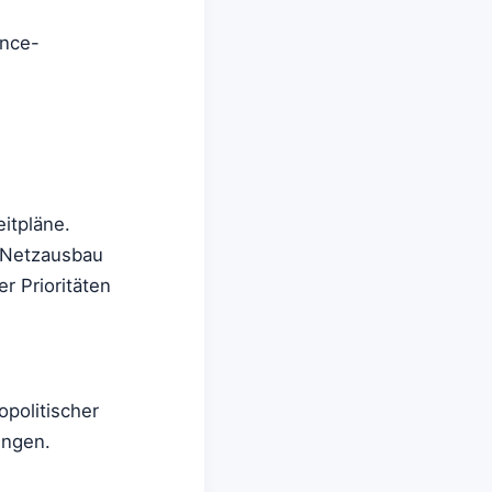
ance-
itpläne.
h Netzausbau
r Prioritäten
opolitischer
ungen.