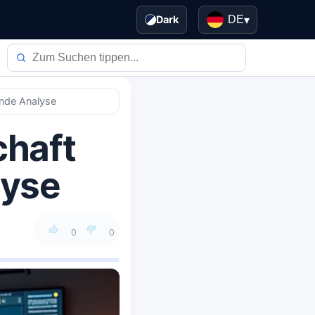
Dark
DE
▾
ende Analyse
chaft
lyse
0
0