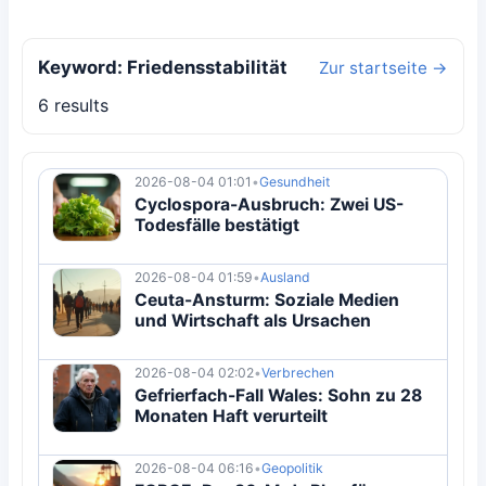
Keyword: Friedensstabilität
Zur startseite →
6 results
2026-08-04 01:01
•
Gesundheit
Cyclospora-Ausbruch: Zwei US-
Todesfälle bestätigt
2026-08-04 01:59
•
Ausland
Ceuta-Ansturm: Soziale Medien
und Wirtschaft als Ursachen
2026-08-04 02:02
•
Verbrechen
Gefrierfach-Fall Wales: Sohn zu 28
Monaten Haft verurteilt
2026-08-04 06:16
•
Geopolitik