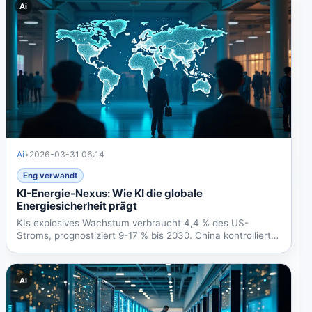
Ai
Ai
•
2026-03-31 06:14
Eng verwandt
KI-Energie-Nexus: Wie KI die globale
Energiesicherheit prägt
KIs explosives Wachstum verbraucht 4,4 % des US-
Stroms, prognostiziert 9-17 % bis 2030. China kontrolliert
98 %...
Ai