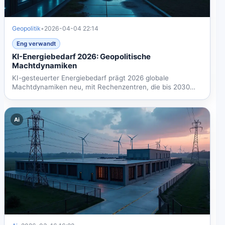
Geopolitik
•
2026-04-04 22:14
Eng verwandt
KI-Energiebedarf 2026: Geopolitische
Machtdynamiken
KI-gesteuerter Energiebedarf prägt 2026 globale
Machtdynamiken neu, mit Rechenzentren, die bis 2030
voraussichtlich...
Ai