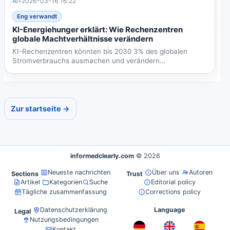
Ai
•
2026-03-16 16:22
Eng verwandt
KI-Energiehunger erklärt: Wie Rechenzentren
globale Machtverhältnisse verändern
KI-Rechenzentren könnten bis 2030 3% des globalen
Stromverbrauchs ausmachen und verändern
Energiesicherheit und...
Zur startseite →
informedclearly.com
© 2026
Neueste nachrichten
Über uns
Autoren
Sections
Trust
Artikel
Kategorien
Suche
Editorial policy
Tägliche zusammenfassung
Corrections policy
Datenschutzerklärung
Language
Legal
Nutzungsbedingungen
Kontakt