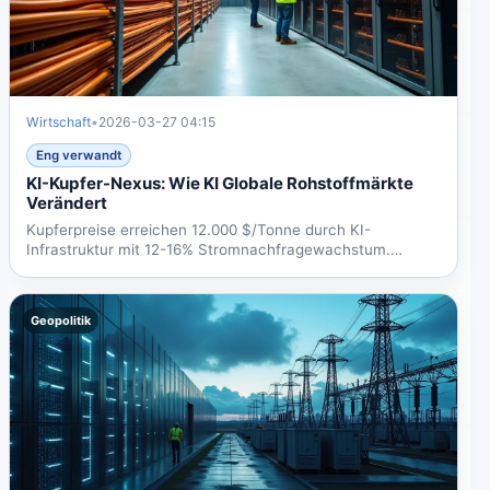
Wirtschaft
•
2026-03-27 04:15
Eng verwandt
KI-Kupfer-Nexus: Wie KI Globale Rohstoffmärkte
Verändert
Kupferpreise erreichen 12.000 $/Tonne durch KI-
Infrastruktur mit 12-16% Stromnachfragewachstum.
Nachfrage steigt bis...
Geopolitik