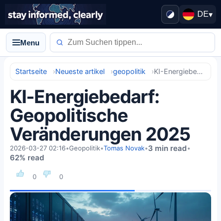
DE
▾
Menu
Startseite
Neueste artikel
geopolitik
KI-Energiebedarf: Geopolitische Veränderungen 2025
KI-Energiebedarf:
Geopolitische
Veränderungen 2025
3 min read
2026-03-27 02:16
•
Geopolitik
•
Tomas Novak
•
•
62% read
0
0