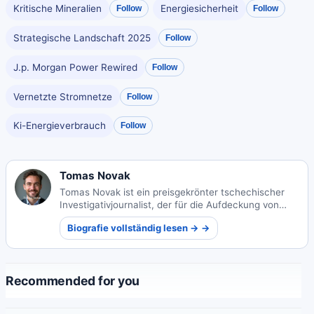
Kritische Mineralien
Energiesicherheit
Follow
Follow
Strategische Landschaft 2025
Follow
J.p. Morgan Power Rewired
Follow
Vernetzte Stromnetze
Follow
Ki-Energieverbrauch
Follow
Tomas Novak
Tomas Novak ist ein preisgekrönter tschechischer
Investigativjournalist, der für die Aufdeckung von
Europas organisierten Kriminalitätsnetzwerken
Biografie vollständig lesen → →
bekannt ist. Seine furchtlose Berichterstattung hat
internationale Ermittlungen ausgelöst und
prestigeträchtige Auszeichnungen erhalten.
Recommended for you