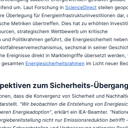
eifend um. Laut Forschung in
ScienceDirect
stellen geopo
re Überlegung für Energieinfrastrukturinvestitionen dar, 
sche Metriken übertreffen. Dies hat zu erhöhten Investit
sourcen, strategischem Wettbewerb um kritische
n und Politikrahmen geführt, die Energiesicherheit neben
-Notfallreservemechanismus, sechsmal in seiner Geschicht
che Ereignisse direkt in Markteingriffe übersetzt werden,
re gesamten
Energiesicherheitsrahmen
im Licht neuer Be
pektiven zum Sicherheits-Übergan
onen, dass die Konvergenz von Sicherheit und Nachhalti
arstellt.
"Wir beobachten die Entstehung von Energiesich
beren Energieadoption"
, erklärt ein IEA-Beamter.
"Nation
giebereitstellung nicht nur Emissionsreduktion betrifft