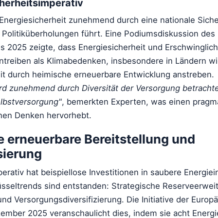
cherheitsimperativ
Energiesicherheit zunehmend durch eine nationale Sicher
olitiküberholungen führt. Eine Podiumsdiskussion des
s 2025 zeigte, dass Energiesicherheit und Erschwinglich
ntreiben als Klimabedenken, insbesondere in Ländern wie
t durch heimische erneuerbare Entwicklung anstreben.
ird zunehmend durch Diversität der Versorgung betrachte
elbstversorgung"
, bemerkten Experten, was einen pragm
chen Denken hervorhebt.
 erneuerbare Bereitstellung und
sierung
erativ hat beispiellose Investitionen in saubere Energiei
hlüsseltrends sind entstanden: Strategische Reserveerwei
und Versorgungsdiversifizierung. Die Initiative der Europ
mber 2025 veranschaulicht dies, indem sie acht Energ