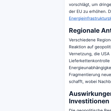
vorschlägt, um dring
der EU zu erhöhen. D
Energieinfrastruktur
Regionale An
Verschiedene Regione
Reaktion auf geopoli
Vernetzung, die USA 
Lieferkettenkontroll
Energieunabhängigkei
Fragmentierung neue 
schafft, wobei Nachb
Auswirkungen
Investitionen
Die geopolitische Be