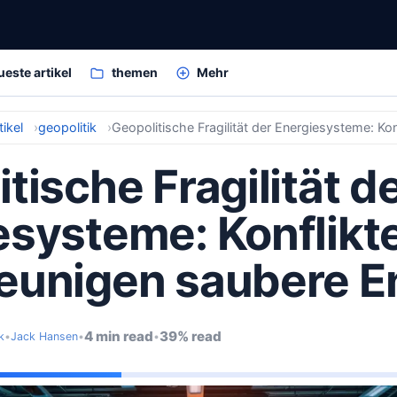
ueste artikel
themen
Mehr
ikel
geopolitik
tische Fragilität d
esysteme: Konflikt
eunigen saubere E
4 min read
39% read
k
•
Jack Hansen
•
•