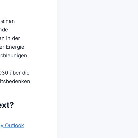
 einen
ende
n in der
er Energie
schleunigen.
030 über die
heitsbedenken
ext?
,
gy Outlook