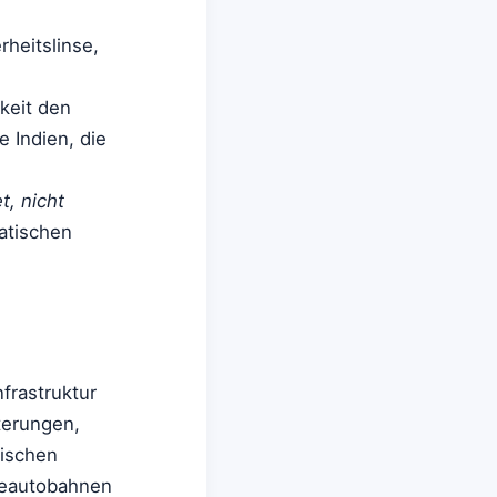
heitslinse,
keit den
 Indien, die
t, nicht
atischen
nfrastruktur
terungen,
äischen
ieautobahnen