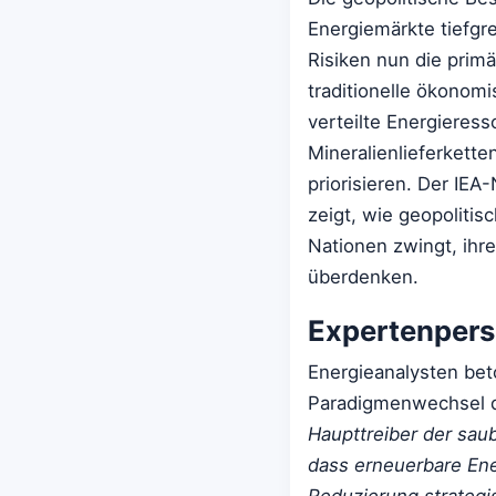
Energiemärkte tiefgr
Risiken nun die primä
traditionelle ökonomi
verteilte Energieres
Mineralienlieferkette
priorisieren. Der IEA
zeigt, wie geopolitis
Nationen zwingt, ih
überdenken.
Expertenpers
Energieanalysten bet
Paradigmenwechsel d
Haupttreiber der sau
dass erneuerbare Ener