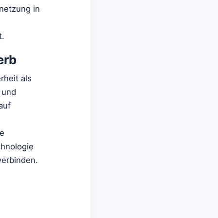
rnetzung in
t.
erb
heit als
g und
auf
se
chnologie
verbinden.