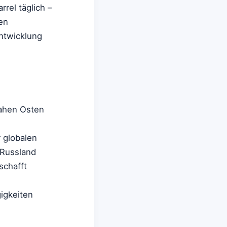
rel täglich –
ten
ntwicklung
Nahen Osten
 globalen
 Russland
schafft
igkeiten