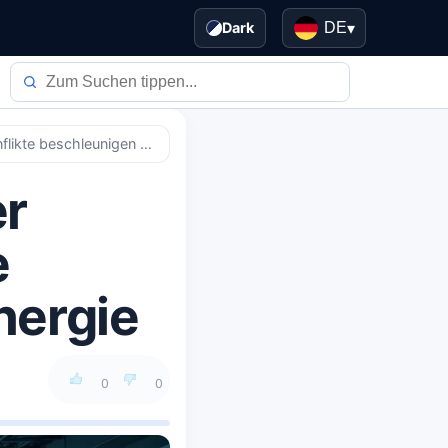
Dark
DE
▾
Geopolitische Fragilität der Energiesysteme: Konflikte beschleunigen saubere Energie
er
e
nergie
0
0