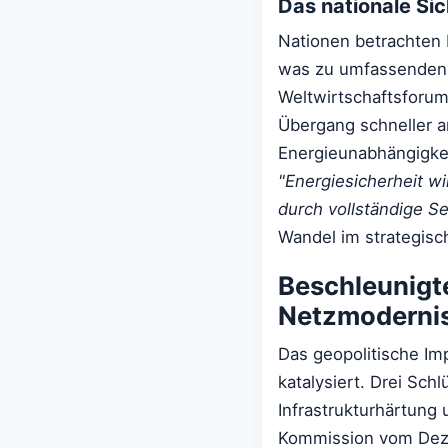
Das nationale Si
Nationen betrachten 
was zu umfassenden P
Weltwirtschaftsforum
Übergang schneller a
Energieunabhängigkei
"Energiesicherheit w
durch vollständige S
Wandel im strategis
Beschleunigte
Netzmoderni
Das geopolitische Imp
katalysiert. Drei Sc
Infrastrukturhärtung 
Kommission vom Deze