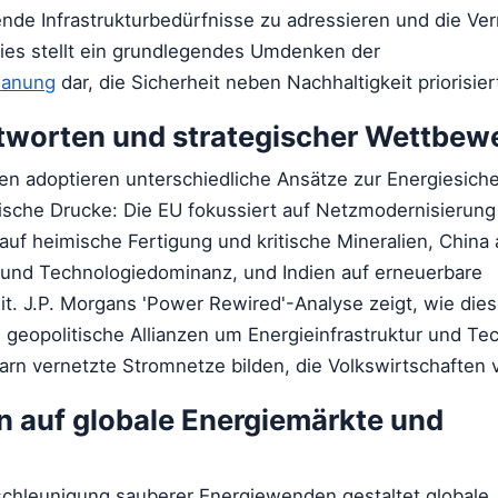
ende Infrastrukturbedürfnisse zu adressieren und die Ve
ies stellt ein grundlegendes Umdenken der
planung
dar, die Sicherheit neben Nachhaltigkeit priorisier
tworten und strategischer Wettbew
n adoptieren unterschiedliche Ansätze zur Energiesicher
tische Drucke: Die EU fokussiert auf Netzmodernisierun
auf heimische Fertigung und kritische Mineralien, China 
e und Technologiedominanz, und Indien auf erneuerbare
t. J.P. Morgans 'Power Rewired'-Analyse zeigt, wie die
geopolitische Allianzen um Energieinfrastruktur und Te
arn vernetzte Stromnetze bilden, die Volkswirtschaften 
 auf globale Energiemärkte und
schleunigung sauberer Energiewenden gestaltet globale