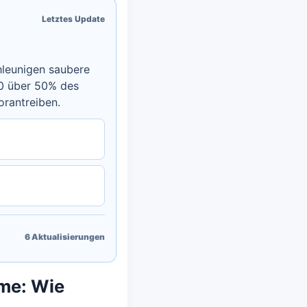
Letztes Update
hleunigen saubere
30 über 50% des
orantreiben.
6
Aktualisierungen
eme: Wie