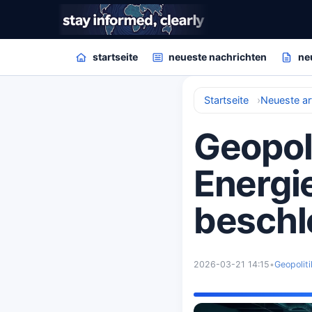
startseite
neueste nachrichten
ne
Startseite
Neueste art
Geopoli
Energi
beschl
2026-03-21 14:15
•
Geopoliti