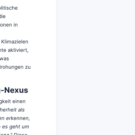
litische
die
ionen in
 Klimazielen
e aktiviert,
 was
drohungen zu
g-Nexus
gkeit einen
erheit als
en erkennen,
 – es geht um