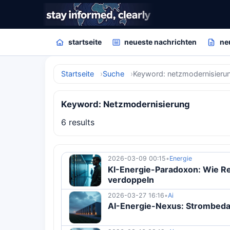
startseite
neueste nachrichten
ne
Startseite
Suche
Keyword: netzmodernisieru
Keyword: Netzmodernisierung
6 results
2026-03-09 00:15
•
Energie
KI-Energie-Paradoxon: Wie R
verdoppeln
2026-03-27 16:16
•
Ai
AI-Energie-Nexus: Strombedar