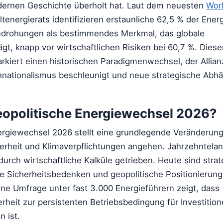
dernen Geschichte überholt hat. Laut dem neuesten
Worl
tenergierats identifizieren erstaunliche 62,5 % der Ener
Bedrohungen als bestimmendes Merkmal, das globale
gt, knapp vor wirtschaftlichen Risiken bei 60,7 %. Dies
rkiert einen historischen Paradigmenwechsel, der Allia
nnationalismus beschleunigt und neue strategische Abhä
geopolitische Energiewechsel 2026?
ergiewechsel 2026 stellt eine grundlegende Veränderung
erheit und Klimaverpflichtungen angehen. Jahrzehntela
 durch wirtschaftliche Kalküle getrieben. Heute sind stra
e Sicherheitsbedenken und geopolitische Positionierung
ine Umfrage unter fast 3.000 Energieführern zeigt, dass
rheit zur persistenten Betriebsbedingung für Investitio
 ist.