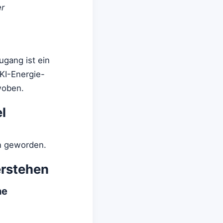
er
ugang ist ein
KI-Energie-
woben.
l
en geworden.
erstehen
he