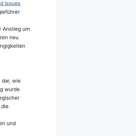
d Issues
gieführer
er Anstieg um
nzen neu
ngigkeiten
 dar, wie
ng wurde
tegischer
 die
nen und