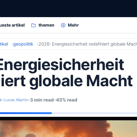
ueste artikel
themen
Mehr
ikel
geopolitik
2026: Energiesicherheit redefiniert globale Mac
Energiesicherheit
iert globale Macht
3 min read
43% read
ik
•
Lucas Martin
•
•