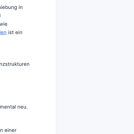
hiebung in
d
 wie
den
ist ein
anzstrukturen
amental neu.
n einer