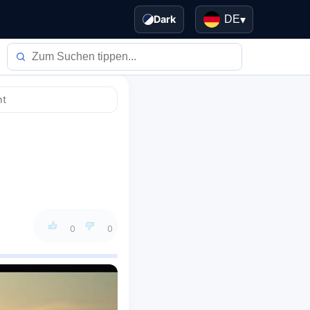
Dark
DE
▾
ht
0
0