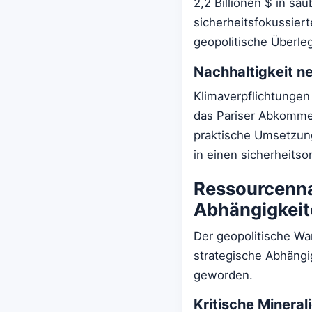
2,2 Billionen $ in sa
sicherheitsfokussiert
geopolitische Überle
Nachhaltigkeit ne
Klimaverpflichtungen
das Pariser Abkomme
praktische Umsetzung
in einen sicherheitso
Ressourcenna
Abhängigkeit
Der geopolitische Wa
strategische Abhängi
geworden.
Kritische Minera