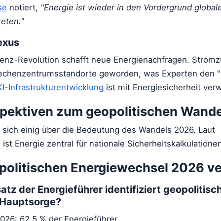
se
notiert,
"Energie ist wieder in den Vordergrund global
eten."
exus
igenz-Revolution schafft neue Energienachfragen. Stromz
 Rechenzentrumsstandorte geworden, was Experten den "
KI-Infrastrukturentwicklung
ist mit Energiesicherheit ver
pektiven zum geopolitischen Wande
 sich einig über die Bedeutung des Wandels 2026. Laut
ist Energie zentral für nationale Sicherheitskalkulation
politischen Energiewechsel 2026 v
tz der Energieführer identifiziert geopolitisc
 Hauptsorge?
026: 62,5 % der Energieführer.