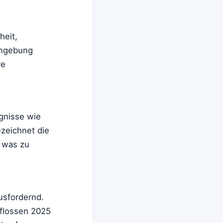
heit,
 Umgebung
re
ignisse wie
ezeichnet die
, was zu
usfordernd.
 flossen 2025