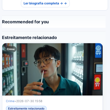
Ler biografia completa → →
perspetivas tradicionais e contemporâneas.
Recommended for you
Estreitamente relacionado
Crime
Crime
•
2026-07-30 15:58
Estreitamente relacionado