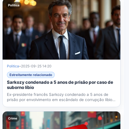
Politica
Politica
•
2025-09-25 14:20
Estreitamente relacionado
Sarkozy condenado a 5 anos de prisão por caso de
suborno líbio
Ex-presidente francês Sarkozy condenado a 5 anos de
prisão por envolvimento em escândalo de corrupção líbio
com...
Crime