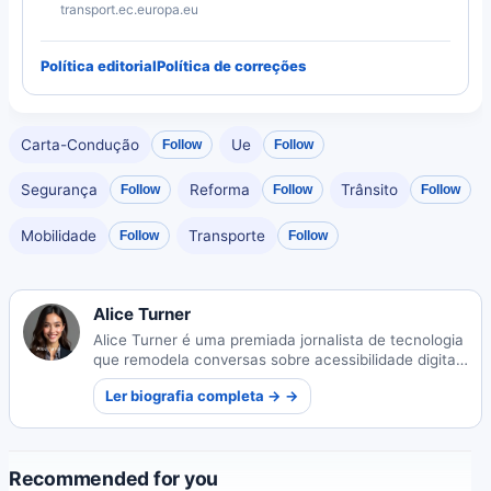
transport.ec.europa.eu
Política editorial
Política de correções
Carta-Condução
Ue
Follow
Follow
Segurança
Reforma
Trânsito
Follow
Follow
Follow
Mobilidade
Transporte
Follow
Follow
Alice Turner
Alice Turner é uma premiada jornalista de tecnologia
que remodela conversas sobre acessibilidade digital.
Seu trabalho combina insights técnicos com
Ler biografia completa → →
narrativas pessoais para amplificar vozes
subrepresentadas no mundo da tecnologia.
Recommended for you