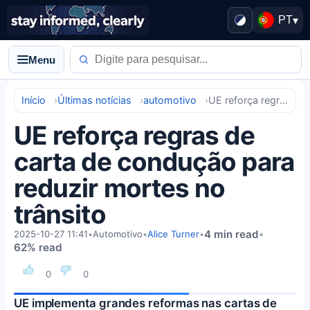
PT
▾
Menu
Início
Últimas notícias
automotivo
UE reforça regras de carta de condução para reduzir mortes no trânsito
UE reforça regras de
carta de condução para
reduzir mortes no
trânsito
4 min read
2025-10-27 11:41
•
Automotivo
•
Alice Turner
•
•
62% read
0
0
UE implementa grandes reformas nas cartas de