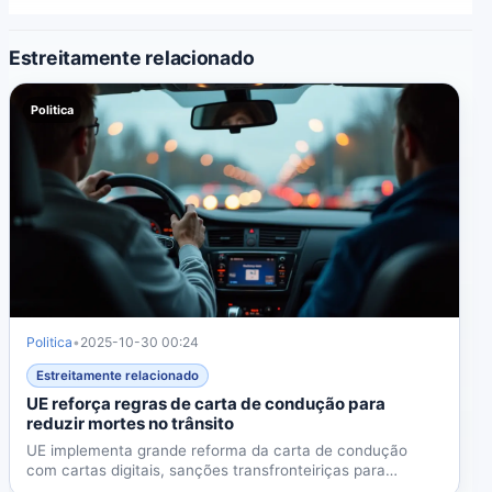
Estreitamente relacionado
Politica
Politica
•
2025-10-30 00:24
Estreitamente relacionado
UE reforça regras de carta de condução para
reduzir mortes no trânsito
UE implementa grande reforma da carta de condução
com cartas digitais, sanções transfronteiriças para
infrações...