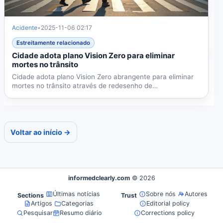
Acidente
•
2025-11-06 02:17
Estreitamente relacionado
Cidade adota plano Vision Zero para eliminar
mortes no trânsito
Cidade adota plano Vision Zero abrangente para eliminar
mortes no trânsito através de redesenho de
infraestrutura,...
Voltar ao início →
informedclearly.com
© 2026
Últimas notícias
Sobre nós
Autores
Sections
Trust
Artigos
Categorias
Editorial policy
Pesquisar
Resumo diário
Corrections policy