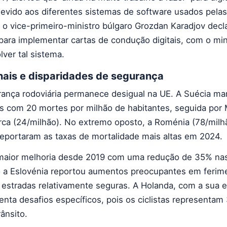
evido aos diferentes sistemas de software usados pelas
, o vice-primeiro-ministro búlgaro Grozdan Karadjov decl
para implementar cartas de condução digitais, com o min
ver tal sistema.
nais e disparidades de segurança
ança rodoviária permanece desigual na UE. A Suécia m
s com 20 mortes por milhão de habitantes, seguida por 
rca (24/milhão). No extremo oposto, a Roménia (78/milh
 reportaram as taxas de mortalidade mais altas em 2024.
a maior melhoria desde 2019 com uma redução de 35% na
o a Eslovénia reportou aumentos preocupantes em ferim
e estradas relativamente seguras. A Holanda, com a sua 
nfrenta desafios específicos, pois os ciclistas representa
ânsito.