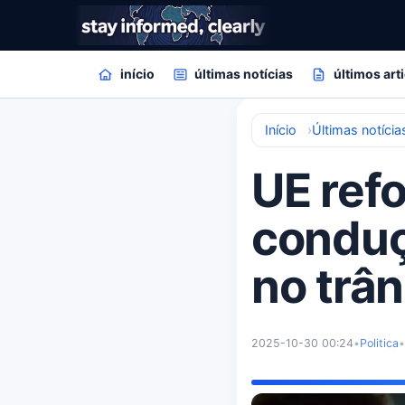
início
últimas notícias
últimos art
Início
Últimas notícia
UE refo
conduç
no trân
2025-10-30 00:24
•
Politica
•