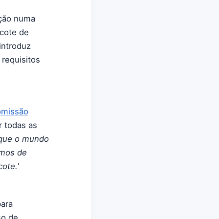
ução numa
acote de
introduz
 requisitos
omissão
r todas as
rque o mundo
mos de
ote.'
para
so de