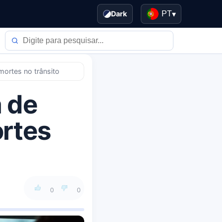
Dark
PT
▾
mortes no trânsito
a de
ortes
0
0