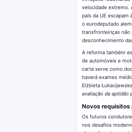
velocidade extremo.
país da UE escapam à
o eurodeputado alem
transfronteiriças nã
desconhecimento das 
A reforma também es
de automóveis e moto
carta serve como doc
haverá exames médico
Elżbieta Łukacijewsk
avaliação da aptidão p
Novos requisitos
Os futuros condutore
nos desafios moderno