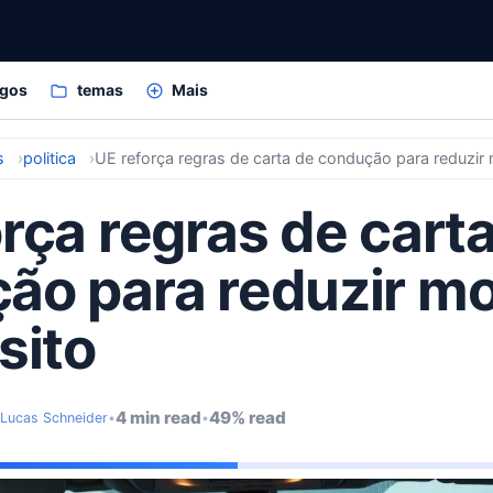
igos
temas
Mais
s
politica
UE reforça regras de carta de condução para reduzir 
rça regras de cart
ão para reduzir m
sito
4 min read
49% read
Lucas Schneider
•
•