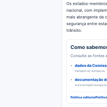
Os estados-membros t
nacional, com implem
mais abrangente da c
segurança entre esta
trânsito.
Como sabemo
Consulte as fontes e
dados da Comiss
transport.ec.europa.eu
documentação do
www.europarl.europa.e
Política editorial
Polític