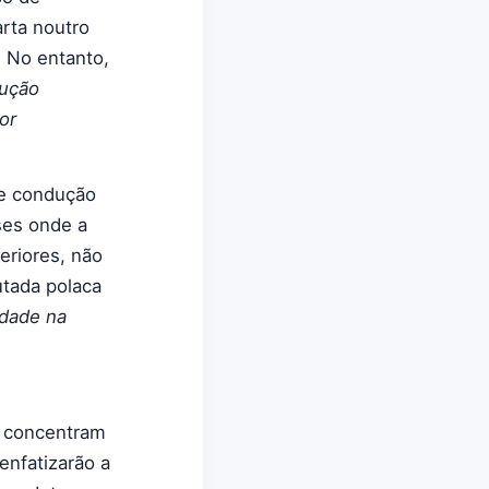
rta noutro
. No entanto,
dução
or
de condução
ses onde a
eriores, não
tada polaca
idade na
e concentram
enfatizarão a