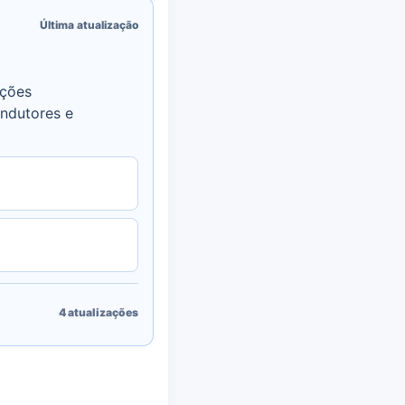
Última atualização
nções
ondutores e
4
atualizações