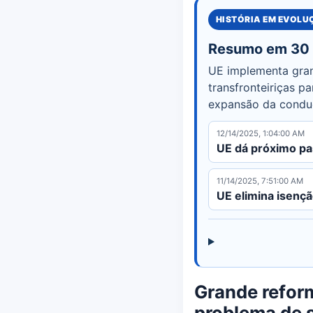
HISTÓRIA EM EVOL
Resumo em 30
UE implementa gran
transfronteiriças p
expansão da cond
12/14/2025, 1:04:00 AM
UE dá próximo pa
11/14/2025, 7:51:00 AM
UE elimina isenç
Grande refor
problema de 