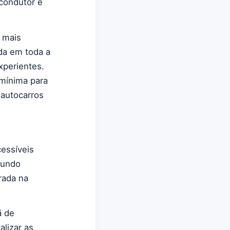
 condutor e
 mais
da em toda a
xperientes.
 mínima para
 autocarros
cessíveis
gundo
grada na
ã de
alizar as