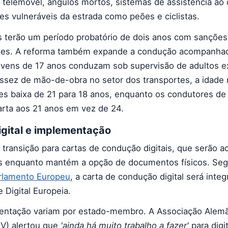
e telemóvel, ângulos mortos, sistemas de assistência ao
es vulneráveis da estrada como peões e ciclistas.
 terão um período probatório de dois anos com sanções
ações. A reforma também expande a condução acompanha
ovens de 17 anos conduzam sob supervisão de adultos e
assez de mão-de-obra no setor dos transportes, a idade
s baixa de 21 para 18 anos, enquanto os condutores de
rta aos 21 anos em vez de 24.
gital e implementação
a transição para cartas de condução digitais, que serão a
is enquanto mantém a opção de documentos físicos. Se
rlamento Europeu
, a carta de condução digital será inte
 Digital Europeia.
entação variam por estado-membro. A Associação Alem
V) alertou que
'ainda há muito trabalho a fazer'
para digit