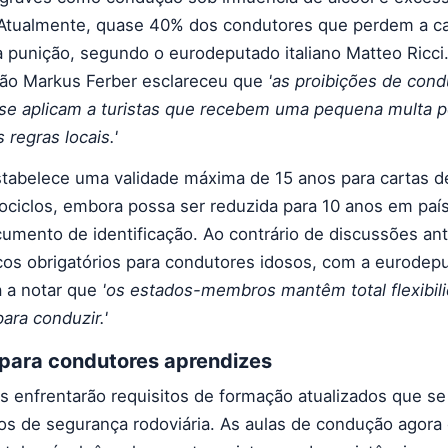
 Atualmente, quase 40% dos condutores que perdem a ca
 punição, segundo o eurodeputado italiano Matteo Ricci
ão Markus Ferber esclareceu que
'as proibições de con
o se aplicam a turistas que recebem uma pequena multa p
regras locais.'
tabelece uma validade máxima de 15 anos para cartas 
ciclos, embora possa ser reduzida para 10 anos em paí
umento de identificação. Ao contrário de discussões ant
s obrigatórios para condutores idosos, com a eurodepu
a a notar que
'os estados-membros mantêm total flexibil
ara conduzir.'
 para condutores aprendizes
s enfrentarão requisitos de formação atualizados que s
s de segurança rodoviária. As aulas de condução agora 