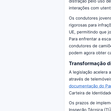
distração pelo uso d
interações com utent
Os condutores jovens
rigorosas para infr
UE, permitindo que j
Para enfrentar a esc
condutores de camiõe
podem agora obter ca
Transformação di
A legislação acelera 
através de telemóve
documentação do Pa
Carteira de Identidade
Os prazos de implem
Inspeção Técnica (TÜ