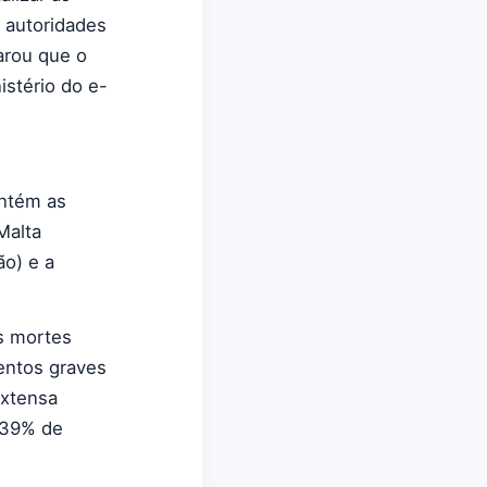
 autoridades
arou que o
istério do e-
antém as
Malta
ão) e a
s mortes
entos graves
extensa
m 39% de