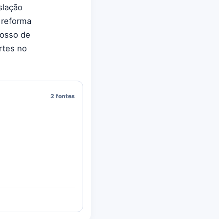
slação
 reforma
fosso de
rtes no
2 fontes