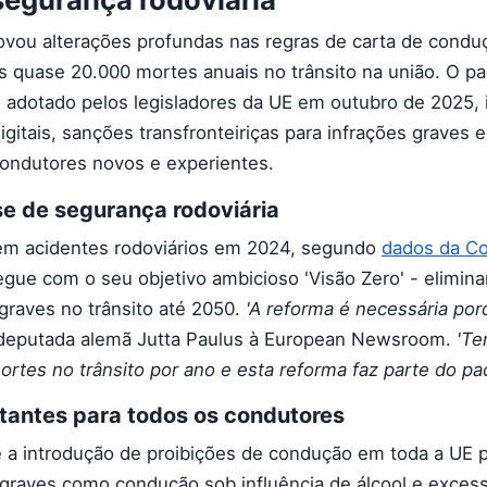
ovou alterações profundas nas regras de carta de cond
as quase 20.000 mortes anuais no trânsito na união. O p
 adotado pelos legisladores da UE em outubro de 2025, 
gitais, sanções transfronteiriças para infrações graves e
condutores novos e experientes.
e de segurança rodoviária
m acidentes rodoviários em 2024, segundo
dados da C
egue com o seu objetivo ambicioso 'Visão Zero' - elimina
graves no trânsito até 2050.
'A reforma é necessária po
deputada alemã Jutta Paulus à European Newsroom.
'Te
rtes no trânsito por ano e esta reforma faz parte do pac
tantes para todos os condutores
 é a introdução de proibições de condução em toda a UE 
s graves como condução sob influência de álcool e exces