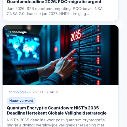
Quantumdeadline 2026: PQC-migratie urgent
Juni 2026: $2B quantumcomputing, PQC-bevel. NSA
CNSA 2.0 deadline jan 2027. HNDL-dreiging.
Ondernemingen moeten...
Technologie
Technologie
•
2026-03-17 14:16
Nauw verwant
Quantum Encryptie Countdown: NIST's 2035
Deadline Hertekent Globale Veiligheidsstrategie
NIST's 2035 deadline voor post-quantum cryptografie
migratie dwingt wereldwijde veiligheidsherziening met