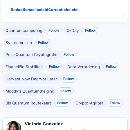
Redactioneel beleid
Correctiebeleid
Quantumcomputing
Q-Day
Follow
Follow
Systeemrisico
Follow
Post-Quantum Cryptografie
Follow
Financiële Stabiliteit
Dora Verordening
Follow
Follow
Harvest Now Decrypt Later
Follow
Moody's Quantumdreiging
Follow
Bis Quantum Routekaart
Crypto-Agiliteit
Follow
Follow
Victoria Gonzalez