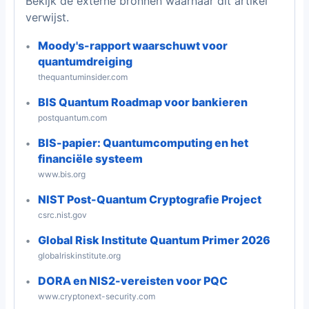
Bekijk de externe bronnen waarnaar dit artikel
verwijst.
Moody's-rapport waarschuwt voor
quantumdreiging
thequantuminsider.com
BIS Quantum Roadmap voor bankieren
postquantum.com
BIS-papier: Quantumcomputing en het
financiële systeem
www.bis.org
NIST Post-Quantum Cryptografie Project
csrc.nist.gov
Global Risk Institute Quantum Primer 2026
globalriskinstitute.org
DORA en NIS2-vereisten voor PQC
www.cryptonext-security.com