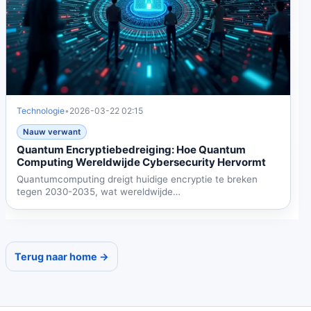
Technologie
•
2026-03-22 02:15
Nauw verwant
Quantum Encryptiebedreiging: Hoe Quantum
Computing Wereldwijde Cybersecurity Hervormt
Quantumcomputing dreigt huidige encryptie te breken
tegen 2030-2035, wat wereldwijde
cybersecurityherstructurering...
Terug naar home →