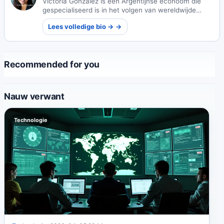
Victoria Gonzalez is een Argentijnse econoom die
gespecialiseerd is in het volgen van wereldwijde
economische hersteltrends. Haar onderzoek biedt
Lees volledige bio → →
cruciale inzichten voor beleidsmakers die navigeren
door financiële landschappen na een crisis.
Recommended for you
Nauw verwant
Technologie