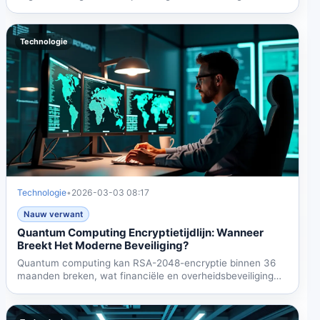
$7,1...
Technologie
Technologie
•
2026-03-03 08:17
Nauw verwant
Quantum Computing Encryptietijdlijn: Wanneer
Breekt Het Moderne Beveiliging?
Quantum computing kan RSA-2048-encryptie binnen 36
maanden breken, wat financiële en overheidsbeveiliging
bedreigt...