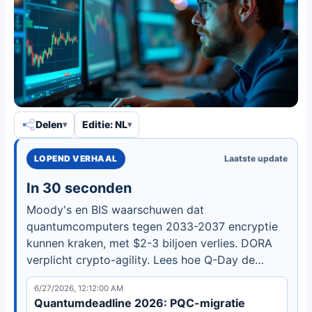
Delen
Editie: NL
LOPEND VERHAAL
Laatste update
In 30 seconden
Moody's en BIS waarschuwen dat
quantumcomputers tegen 2033-2037 encryptie
kunnen kraken, met $2-3 biljoen verlies. DORA
verplicht crypto-agility. Lees hoe Q-Day de
mondiale financiën bedreigt en wat instellingen
6/27/2026, 12:12:00 AM
moeten doen.
Quantumdeadline 2026: PQC-migratie