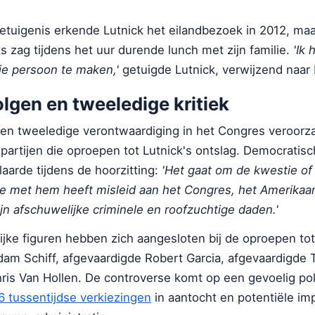
etuigenis erkende Lutnick het eilandbezoek in 2012, maar
ts zag tijdens het uur durende lunch met zijn familie.
'Ik 
ie persoon te maken,'
getuigde Lutnick, verwijzend naar 
olgen en tweeledige kritiek
en tweeledige verontwaardiging in het Congres veroorz
partijen die oproepen tot Lutnick's ontslag. Democratis
laarde tijdens de hoorzitting:
'Het gaat om de kwestie of
e met hem heeft misleid aan het Congres, het Amerikaa
ijn afschuwelijke criminele en roofzuchtige daden.'
ijke figuren hebben zich aangesloten bij de oproepen tot
am Schiff, afgevaardigde Robert Garcia, afgevaardigde
ris Van Hollen. De controverse komt op een gevoelig pol
6 tussentijdse verkiezingen
in aantocht en potentiële imp