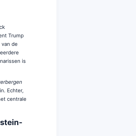
ck
dent Trump
m van de
 eerdere
narissen is
 verbergen
in. Echter,
et centrale
stein-