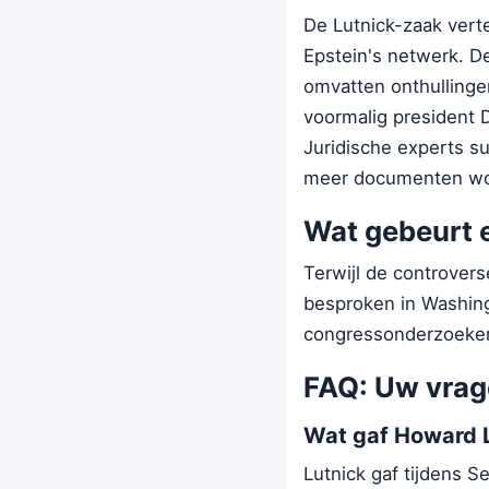
De Lutnick-zaak vert
Epstein's netwerk. De
omvatten onthullinge
voormalig president 
Juridische experts s
meer documenten wor
Wat gebeurt e
Terwijl de controver
besproken in Washing
congressonderzoeken 
FAQ: Uw vra
Wat gaf Howard Lu
Lutnick gaf tijdens S