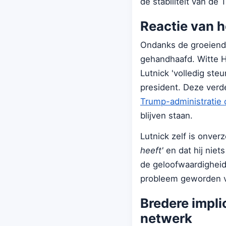
de stabiliteit van de
Reactie van h
Ondanks de groeiende 
gehandhaafd. Witte Hu
Lutnick 'volledig ste
president. Deze verd
Trump-administratie 
blijven staan.
Lutnick zelf is onverz
heeft'
en dat hij niets
de geloofwaardigheids
probleem geworden v
Bredere impli
netwerk