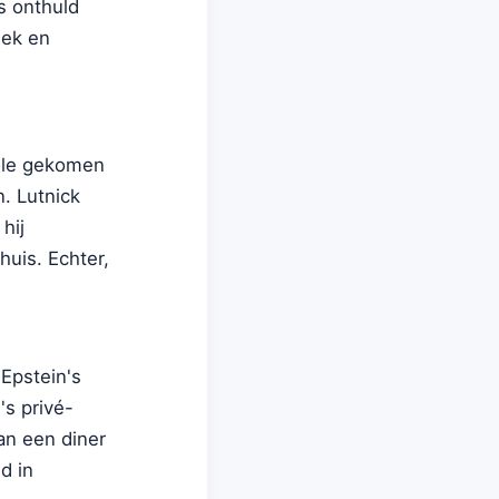
s onthuld
iek en
role gekomen
n. Lutnick
hij
huis. Echter,
Epstein's
's privé-
an een diner
d in