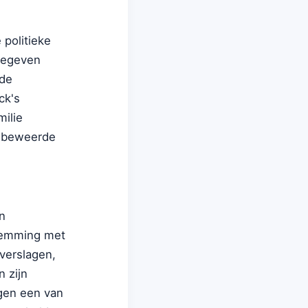
politieke
jgegeven
lde
ck's
milie
er beweerde
n
stemming met
verslagen,
n zijn
gen een van