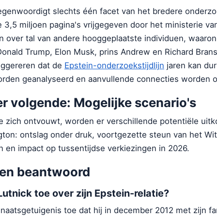
egenwoordigt slechts één facet van het bredere onderzo
 3,5 miljoen pagina's vrijgegeven door het ministerie van
n over tal van andere hooggeplaatste individuen, waaro
Donald Trump, Elon Musk, prins Andrew en Richard Bran
uggereren dat de
Epstein-onderzoekstijdlijn
jaren kan du
den geanalyseerd en aanvullende connecties worden o
r volgende: Mogelijke scenario's
se zich ontvouwt, worden er verschillende potentiële uit
ton: ontslag onder druk, voortgezette steun van het Wit
en impact op tussentijdse verkiezingen in 2026.
gen beantwoord
tnick toe over zijn Epstein-relatie?
enaatsgetuigenis toe dat hij in december 2012 met zijn fa