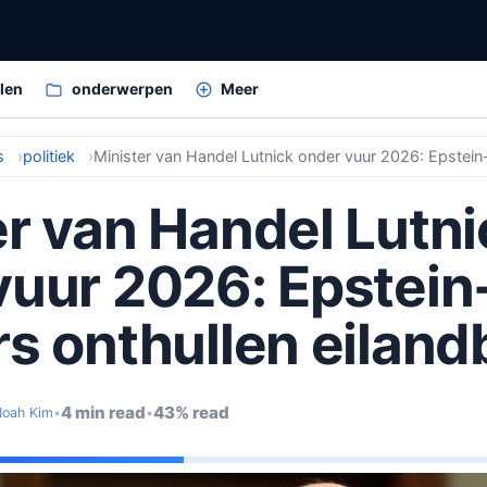
elen
onderwerpen
Meer
s
politiek
er van Handel Lutni
vuur 2026: Epstein
rs onthullen eilan
4 min read
43% read
oah Kim
•
•