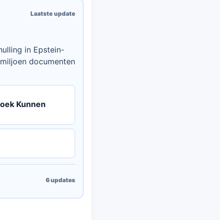
Laatste update
lling in Epstein-
5 miljoen documenten
rzoek Kunnen
6
updates