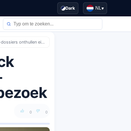
Dark
NL
▾
Minister van Handel Lutnick onder vuur 2026: Epstein-dossiers onthullen eilandbezoek
ck
-
dbezoek
0
0