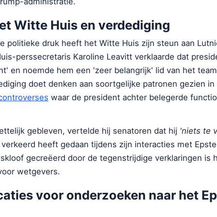
 Trump-administratie.
et Witte Huis en verdediging
politieke druk heeft het Witte Huis zijn steun aan Lutni
is-perssecretaris Karoline Leavitt verklaarde dat presi
unt' en noemde hem een 'zeer belangrijk' lid van het tea
ediging doet denken aan soortgelijke patronen gezien in
controverses
waar de president achter belegerde functio
ettelijk gebleven, vertelde hij senatoren dat hij
'niets te
 verkeerd heeft gedaan tijdens zijn interacties met Epste
kloof gecreëerd door de tegenstrijdige verklaringen is h
oor wetgevers.
caties voor onderzoeken naar het Ep