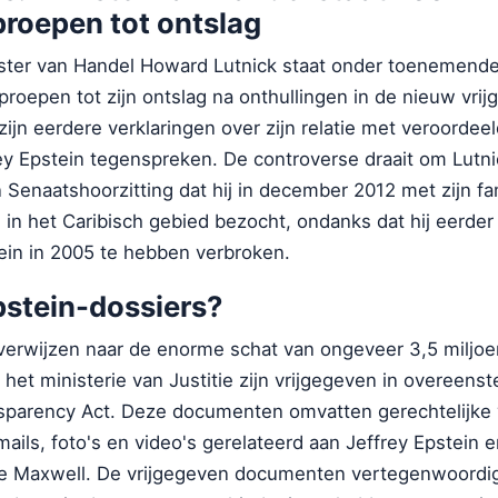
roepen tot ontslag
ter van Handel Howard Lutnick staat onder toenemende 
roepen tot zijn ontslag na onthullingen in de nieuw vri
zijn eerdere verklaringen over zijn relatie met veroordee
ey Epstein tegenspreken. De controverse draait om Lutni
 Senaatshoorzitting dat hij in december 2012 met zijn fa
d in het Caribisch gebied bezocht, ondanks dat hij eerd
ein in 2005 te hebben verbroken.
pstein-dossiers?
verwijzen naar de enorme schat van ongeveer 3,5 miljoe
het ministerie van Justitie zijn vrijgegeven in overeen
nsparency Act. Deze documenten omvatten gerechtelijke 
ils, foto's en video's gerelateerd aan Jeffrey Epstein e
e Maxwell. De vrijgegeven documenten vertegenwoordi