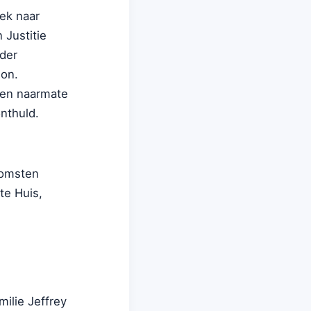
ek naar
 Justitie
nder
son.
ren naarmate
nthuld.
komsten
te Huis,
milie Jeffrey