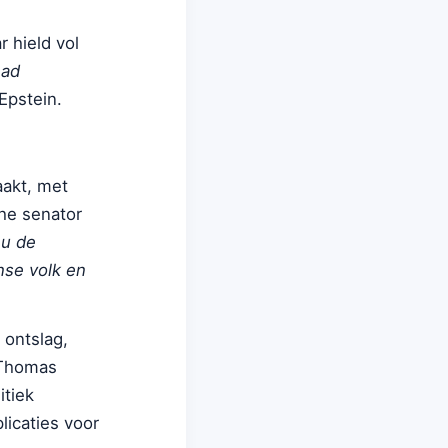
 hield vol
had
Epstein.
aakt, met
che senator
 u de
nse volk en
 ontslag,
 Thomas
itiek
licaties voor