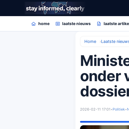
home
laatste nieuws
laatste artik
Home
Laatste nieuw
Minist
onder 
dossie
2026-02-11 17:01
•
Politiek
•
N