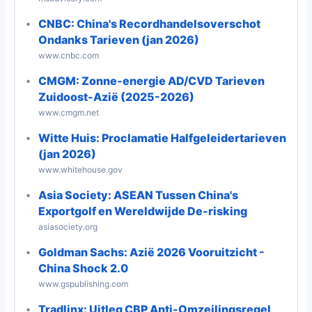
CNBC: China's Recordhandelsoverschot
Ondanks Tarieven (jan 2026)
www.cnbc.com
CMGM: Zonne-energie AD/CVD Tarieven
Zuidoost-Azië (2025-2026)
www.cmgm.net
Witte Huis: Proclamatie Halfgeleidertarieven
(jan 2026)
www.whitehouse.gov
Asia Society: ASEAN Tussen China's
Exportgolf en Wereldwijde De-risking
asiasociety.org
Goldman Sachs: Azië 2026 Vooruitzicht -
China Shock 2.0
www.gspublishing.com
Tradlinx: Uitleg CBP Anti-Omzeilingsregel