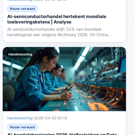
Nauw verwant
AI-semiconductorhandel hertekent mondiale
toeleveringsketens | Analyse
AI-semiconductorhandel drijft 33% van mondiale
handelsgroei aan volgens McKinsey 2026. VS-China
handel daalde 30%...
Handelsoorlog
Handelsoorlog
•
2026-04-02 00:15
Nauw verwant
AI-handelsherziening 2026: Halfgeleiders en Data-