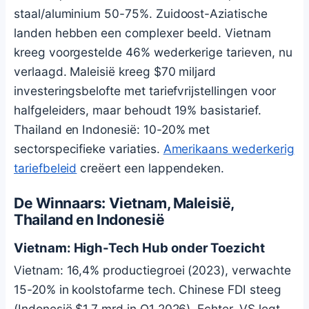
staal/aluminium 50-75%. Zuidoost-Aziatische
landen hebben een complexer beeld. Vietnam
kreeg voorgestelde 46% wederkerige tarieven, nu
verlaagd. Maleisië kreeg $70 miljard
investeringsbelofte met tariefvrijstellingen voor
halfgeleiders, maar behoudt 19% basistarief.
Thailand en Indonesië: 10-20% met
sectorspecifieke variaties.
Amerikaans wederkerig
tariefbeleid
creëert een lappendeken.
De Winnaars: Vietnam, Maleisië,
Thailand en Indonesië
Vietnam: High-Tech Hub onder Toezicht
Vietnam: 16,4% productiegroei (2023), verwachte
15-20% in koolstofarme tech. Chinese FDI steeg
(Indonesië $1,7 mrd in Q1 2026). Echter, VS legt