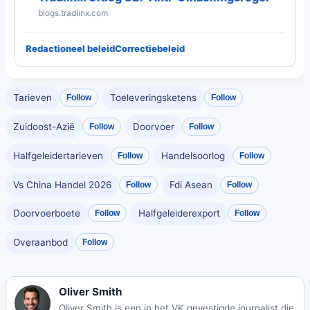
blogs.tradlinx.com
Redactioneel beleid
Correctiebeleid
Tarieven
Toeleveringsketens
Follow
Follow
Zuidoost-Azië
Doorvoer
Follow
Follow
Halfgeleidertarieven
Handelsoorlog
Follow
Follow
Vs China Handel 2026
Fdi Asean
Follow
Follow
Doorvoerboete
Halfgeleiderexport
Follow
Follow
Overaanbod
Follow
Oliver Smith
Oliver Smith is een in het VK gevestigde journalist die