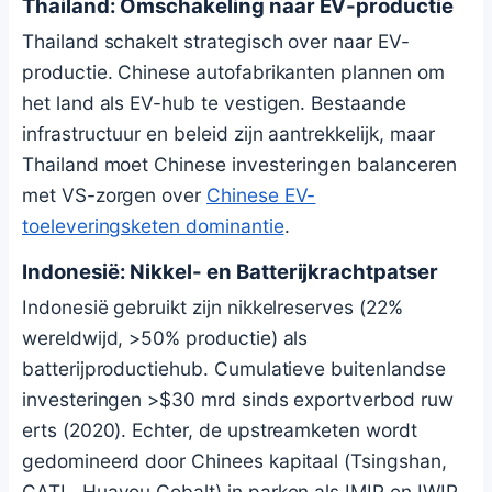
Thailand: Omschakeling naar EV-productie
Thailand schakelt strategisch over naar EV-
productie. Chinese autofabrikanten plannen om
het land als EV-hub te vestigen. Bestaande
infrastructuur en beleid zijn aantrekkelijk, maar
Thailand moet Chinese investeringen balanceren
met VS-zorgen over
Chinese EV-
toeleveringsketen dominantie
.
Indonesië: Nikkel- en Batterijkrachtpatser
Indonesië gebruikt zijn nikkelreserves (22%
wereldwijd, >50% productie) als
batterijproductiehub. Cumulatieve buitenlandse
investeringen >$30 mrd sinds exportverbod ruw
erts (2020). Echter, de upstreamketen wordt
gedomineerd door Chinees kapitaal (Tsingshan,
CATL, Huayou Cobalt) in parken als IMIP en IWIP,