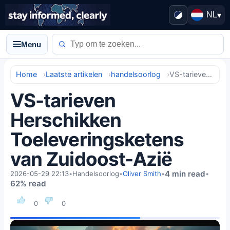
NL
▾
Menu
Home
Laatste artikelen
handelsoorlog
VS-tarieven Herschikken Toeleveringsketens van Zuidoost-Azië
VS-tarieven
Herschikken
Toeleveringsketens
van Zuidoost-Azië
4 min read
2026-05-29 22:13
•
Handelsoorlog
•
Oliver Smith
•
•
62% read
0
0