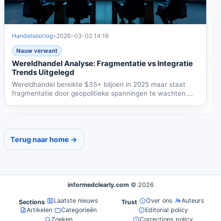
Handelsoorlog
•
2026-03-02 14:16
Nauw verwant
Wereldhandel Analyse: Fragmentatie vs Integratie
Trends Uitgelegd
Wereldhandel bereikte $35+ biljoen in 2025 maar staat
fragmentatie door geopolitieke spanningen te wachten.
Analyse...
Terug naar home →
informedclearly.com
© 2026
Laatste nieuws
Over ons
Auteurs
Sections
Trust
Artikelen
Categorieën
Editorial policy
Zoeken
Corrections policy