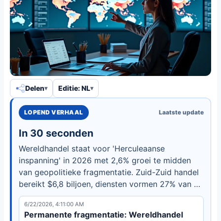
Delen
Editie: NL
LOPEND VERHAAL
Laatste update
In 30 seconden
Wereldhandel staat voor 'Herculeaanse
inspanning' in 2026 met 2,6% groei te midden
van geopolitieke fragmentatie. Zuid-Zuid handel
bereikt $6,8 biljoen, diensten vormen 27% van de
handel, en toeleveringsketens verschuiven naar
6/22/2026, 4:11:00 AM
veerkracht. Ontdek hoe bedrijven zich
Permanente fragmentatie: Wereldhandel
aanpassen.