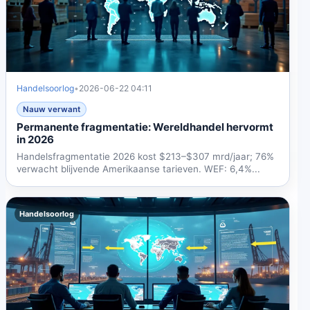
Handelsoorlog
•
2026-06-22 04:11
Nauw verwant
Permanente fragmentatie: Wereldhandel hervormt
in 2026
Handelsfragmentatie 2026 kost $213–$307 mrd/jaar; 76%
verwacht blijvende Amerikaanse tarieven. WEF: 6,4%...
Handelsoorlog