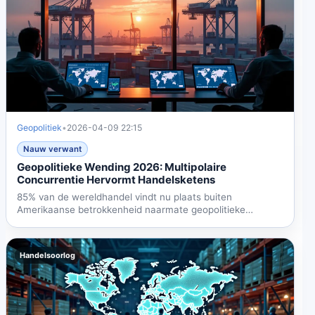
Geopolitiek
•
2026-04-09 22:15
Nauw verwant
Geopolitieke Wending 2026: Multipolaire
Concurrentie Hervormt Handelsketens
85% van de wereldhandel vindt nu plaats buiten
Amerikaanse betrokkenheid naarmate geopolitieke
multipolariteit...
Handelsoorlog