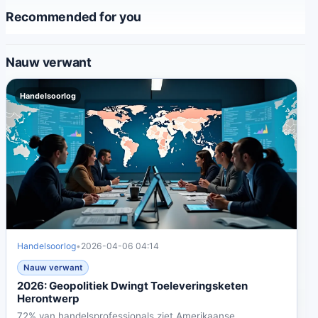
Recommended for you
Nauw verwant
Handelsoorlog
Handelsoorlog
•
2026-04-06 04:14
Nauw verwant
2026: Geopolitiek Dwingt Toeleveringsketen
Herontwerp
72% van handelsprofessionals ziet Amerikaanse