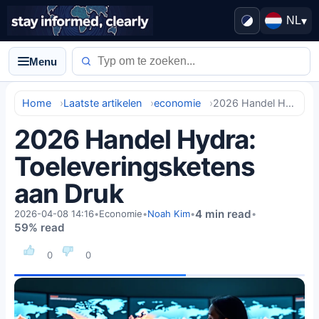
NL
▾
Menu
Home
Laatste artikelen
economie
2026 Handel Hydra: Toeleveringsketens aan Druk
2026 Handel Hydra:
Toeleveringsketens
aan Druk
4 min read
2026-04-08 14:16
•
Economie
•
Noah Kim
•
•
59% read
0
0