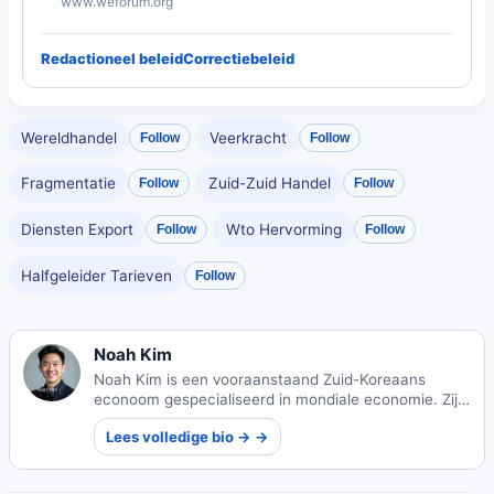
www.weforum.org
Redactioneel beleid
Correctiebeleid
Wereldhandel
Veerkracht
Follow
Follow
Fragmentatie
Zuid-Zuid Handel
Follow
Follow
Diensten Export
Wto Hervorming
Follow
Follow
Halfgeleider Tarieven
Follow
Noah Kim
Noah Kim is een vooraanstaand Zuid-Koreaans
econoom gespecialiseerd in mondiale economie. Zijn
werk onderzoekt internationale marktdynamiek en de
Lees volledige bio → →
wereldwijde impact van economisch beleid.