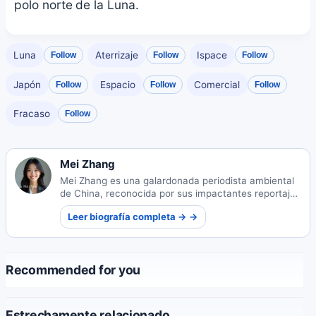
polo norte de la Luna.
Luna
Aterrizaje
Ispace
Follow
Follow
Follow
Japón
Espacio
Comercial
Follow
Follow
Follow
Fracaso
Follow
Mei Zhang
Mei Zhang es una galardonada periodista ambiental
de China, reconocida por sus impactantes reportajes
sobre sostenibilidad. Su trabajo ilumina desafíos
Leer biografía completa → →
ecológicos críticos y sus soluciones.
Recommended for you
Estrechamente relacionado