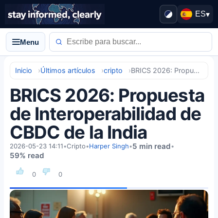
ES
▾
Menu
Inicio
Últimos artículos
cripto
BRICS 2026: Propuesta de Interoperabilidad de CBDC de la India
BRICS 2026: Propuesta
de Interoperabilidad de
CBDC de la India
5 min read
2026-05-23 14:11
•
Cripto
•
Harper Singh
•
•
59% read
0
0