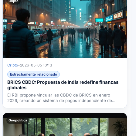
Cripto
Cripto
•
2026-05-05 10:13
Estrechamente relacionado
BRICS CBDC: Propuesta de India redefine finanzas
globales
El RBI propone vincular las CBDC de BRICS en enero
2026, creando un sistema de pagos independiente de
SWIFT. Con...
Geopolitica