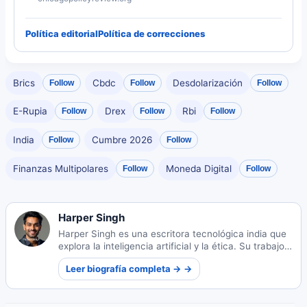
Política editorial
Política de correcciones
Brics
Cbdc
Desdolarización
Follow
Follow
Follow
E-Rupia
Drex
Rbi
Follow
Follow
Follow
India
Cumbre 2026
Follow
Follow
Finanzas Multipolares
Moneda Digital
Follow
Follow
Harper Singh
Harper Singh es una escritora tecnológica india que
explora la inteligencia artificial y la ética. Su trabajo
examina los impactos sociales de la tecnología y los
Leer biografía completa → →
marcos éticos.