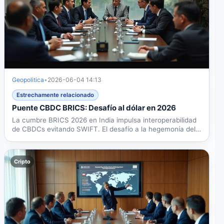
Geopolitica
•
2026-06-04 14:13
Estrechamente relacionado
Puente CBDC BRICS: Desafío al dólar en 2026
La cumbre BRICS 2026 en India impulsa interoperabilidad
de CBDCs evitando SWIFT. El desafío a la hegemonía del
dólar...
Cripto