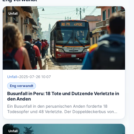
Unfall
Unfall
•
2025-07-26 10:07
Eng verwandt
Busunfall in Peru: 18 Tote und Dutzende Verletzte in
den Anden
Ein Busunfall in den peruanischen Anden forderte 18
Todesopfer und 48 Verletzte. Der Doppeldeckerbus von
Lima in die...
Unfall