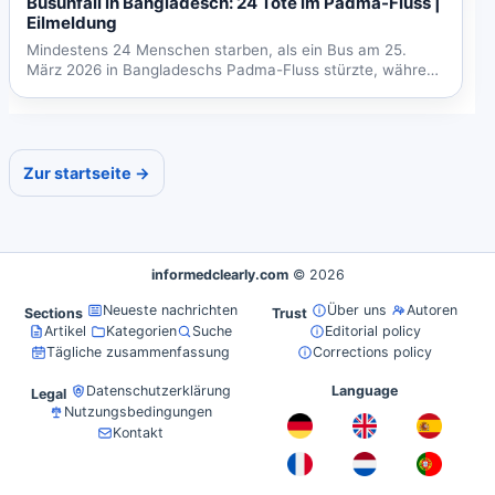
Busunfall in Bangladesch: 24 Tote im Padma-Fluss |
Eilmeldung
Mindestens 24 Menschen starben, als ein Bus am 25.
März 2026 in Bangladeschs Padma-Fluss stürzte, während
er eine...
Zur startseite →
informedclearly.com
© 2026
Neueste nachrichten
Über uns
Autoren
Sections
Trust
Artikel
Kategorien
Suche
Editorial policy
Tägliche zusammenfassung
Corrections policy
Datenschutzerklärung
Language
Legal
Nutzungsbedingungen
Kontakt