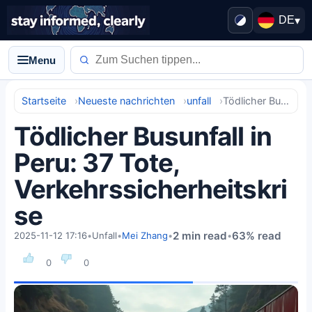
DE
▾
Menu
Startseite
Neueste nachrichten
unfall
Tödlicher Busunfall in Peru: 37 Tote, Verkehrssicherheitskrise
Tödlicher Busunfall in
Peru: 37 Tote,
Verkehrssicherheitskri
se
2 min read
63% read
2025-11-12 17:16
•
Unfall
•
Mei Zhang
•
•
0
0