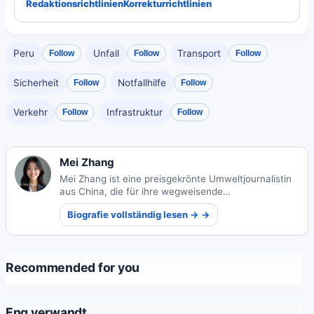
Redaktionsrichtlinien
Korrekturrichtlinien
Peru
Unfall
Transport
Follow
Follow
Follow
Sicherheit
Notfallhilfe
Follow
Follow
Verkehr
Infrastruktur
Follow
Follow
Mei Zhang
Mei Zhang ist eine preisgekrönte Umweltjournalistin
aus China, die für ihre wegweisende
Berichterstattung über Nachhaltigkeit bekannt ist.
Biografie vollständig lesen → →
Ihre Arbeit beleuchtet kritische ökologische
Herausforderungen und Lösungen.
Recommended for you
Eng verwandt