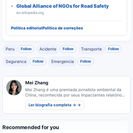
Global Alliance of NGOs for Road Safety
en.wikipedia.org
Política editorial
Política de correções
Peru
Acidente
Transporte
Follow
Follow
Follow
Seguranca
Emergencia
Follow
Follow
Mei Zhang
Mei Zhang é uma premiada jornalista ambiental da
China, reconhecida por seus impactantes relatórios
sobre sustentabilidade. Seu trabalho ilumina desafios
Ler biografia completa → →
e soluções ecológicas críticas.
Recommended for you