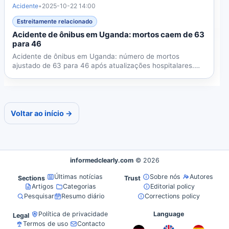
Acidente
•
2025-10-22 14:00
Estreitamente relacionado
Acidente de ônibus em Uganda: mortos caem de 63
para 46
Acidente de ônibus em Uganda: número de mortos
ajustado de 63 para 46 após atualizações hospitalares.
Colisão na...
Voltar ao início →
informedclearly.com
© 2026
Últimas notícias
Sobre nós
Autores
Sections
Trust
Artigos
Categorias
Editorial policy
Pesquisar
Resumo diário
Corrections policy
Política de privacidade
Language
Legal
Termos de uso
Contacto