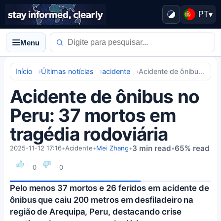
PT
▾
Menu
Início
Últimas notícias
acidente
Acidente de ônibus no Peru: 37 mortos em tragédia rodoviária
Acidente de ônibus no
Peru: 37 mortos em
tragédia rodoviária
3 min read
65% read
2025-11-12 17:16
•
Acidente
•
Mei Zhang
•
•
0
0
Pelo menos 37 mortos e 26 feridos em acidente de
ônibus que caiu 200 metros em desfiladeiro na
região de Arequipa, Peru, destacando crise