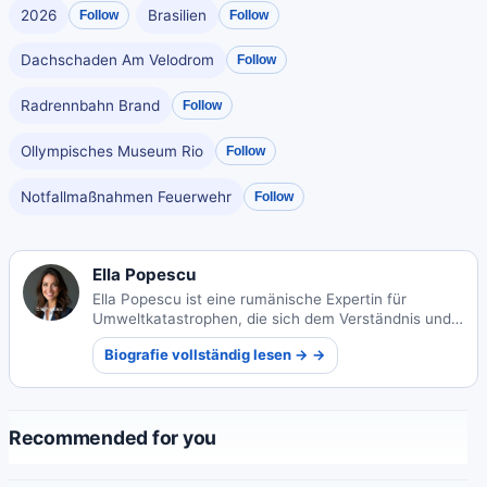
2026
Brasilien
Follow
Follow
Dachschaden Am Velodrom
Follow
Radrennbahn Brand
Follow
Ollympisches Museum Rio
Follow
Notfallmaßnahmen Feuerwehr
Follow
Ella Popescu
Ella Popescu ist eine rumänische Expertin für
Umweltkatastrophen, die sich dem Verständnis und
der Minderung ökologischer Krisen widmet. Ihr
Biografie vollständig lesen → →
Fachwissen hilft Gemeinden, sich auf
Naturkatastrophen vorzubereiten und sich von ihnen
zu erholen.
Recommended for you