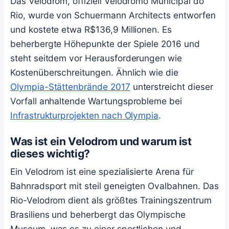
Das Velodrom, offiziell Velódromo Municipal do
Rio, wurde von Schuermann Architects entworfen
und kostete etwa R$136,9 Millionen. Es
beherbergte Höhepunkte der Spiele 2016 und
steht seitdem vor Herausforderungen wie
Kostenüberschreitungen. Ähnlich wie die
Olympia-Stättenbrände 2017
unterstreicht dieser
Vorfall anhaltende Wartungsprobleme bei
Infrastrukturprojekten nach Olympia
.
Was ist ein Velodrom und warum ist
dieses wichtig?
Ein Velodrom ist eine spezialisierte Arena für
Bahnradsport mit steil geneigten Ovalbahnen. Das
Rio-Velodrom dient als größtes Trainingszentrum
Brasiliens und beherbergt das Olympische
Museum, was es zu einer sportlichen und