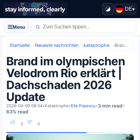
DE
▾
Menu
Startseite
Neueste nachrichten
katastrophe
Brand im olympischen Velodrom Rio erklärt | Dachschaden 2026 Update
Brand im olympischen
Velodrom Rio erklärt |
Dachschaden 2026
Update
3 min read
2026-04-09 08:04
•
Katastrophe
•
Ella Popescu
•
•
63% read
0
0