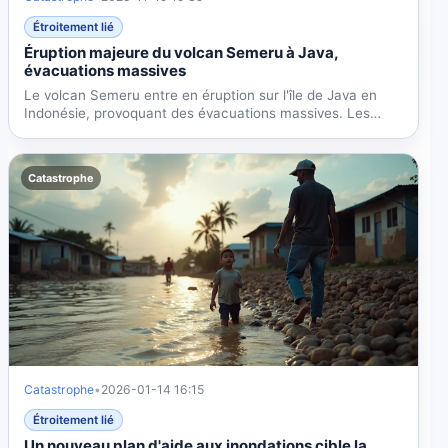
Étroitement lié
Éruption majeure du volcan Semeru à Java,
évacuations massives
Le volcan Semeru entre en éruption sur l'île de Java en
Indonésie, provoquant des évacuations massives. Les
coulées...
Catastrophe
Catastrophe
•
2026-01-14 16:15
Étroitement lié
Un nouveau plan d'aide aux inondations cible la