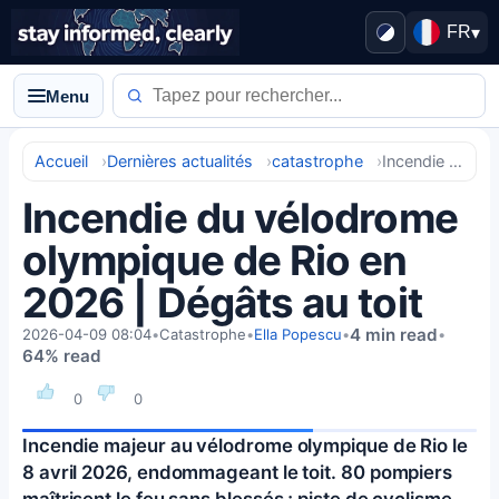
FR
▾
Menu
Accueil
Dernières actualités
catastrophe
Incendie du vélodrome olympique de Rio en 2026 | Dégâts au toit
Incendie du vélodrome
olympique de Rio en
2026 | Dégâts au toit
4 min read
2026-04-09 08:04
•
Catastrophe
•
Ella Popescu
•
•
64% read
0
0
Incendie majeur au vélodrome olympique de Rio le
8 avril 2026, endommageant le toit. 80 pompiers
maîtrisent le feu sans blessés ; piste de cyclisme