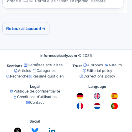
grâce à l'ADN. Parmi elles : Ryan Fitzgerald, Barbara...
Retour à l’accueil →
informedclearly.com
© 2026
Dernières actualités
À propos
Auteurs
Sections
Trust
Articles
Catégories
Editorial policy
Recherche
Résumé quotidien
Corrections policy
Legal
Language
Politique de confidentialité
Conditions d’utilisation
Contact
Social