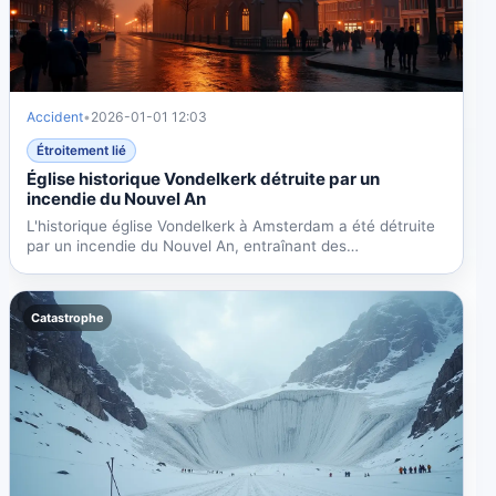
Accident
•
2026-01-01 12:03
Étroitement lié
Église historique Vondelkerk détruite par un
incendie du Nouvel An
L'historique église Vondelkerk à Amsterdam a été détruite
par un incendie du Nouvel An, entraînant des
évacuations....
Catastrophe