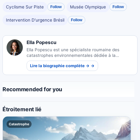
Cyclisme Sur Piste
Musée Olympique
Follow
Follow
Intervention D'urgence Brésil
Follow
Ella Popescu
Ella Popescu est une spécialiste roumaine des
catastrophes environnementales dédiée à la
compréhension et à l'atténuation des crises
Lire la biographie complète → →
écologiques. Son expertise aide les communautés à
se préparer et à se remettre des catastrophes
naturelles.
Recommended for you
Étroitement lié
Catastrophe