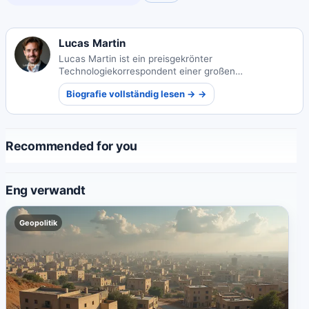
Lucas Martin
Lucas Martin ist ein preisgekrönter
Technologiekorrespondent einer großen
französischen Tageszeitung, bekannt dafür,
Biografie vollständig lesen → →
komplexe Technologiethemen für ein breites
Publikum verständlich zu machen.
Recommended for you
Eng verwandt
Geopolitik