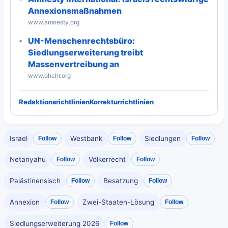
Annexionsmaßnahmen
www.amnesty.org
UN-Menschenrechtsbüro:
Siedlungserweiterung treibt
Massenvertreibung an
www.ohchr.org
Redaktionsrichtlinien
Korrekturrichtlinien
Israel
Westbank
Siedlungen
Follow
Follow
Follow
Netanyahu
Völkerrecht
Follow
Follow
Palästinensisch
Besatzung
Follow
Follow
Annexion
Zwei-Staaten-Lösung
Follow
Follow
Siedlungserweiterung 2026
Follow