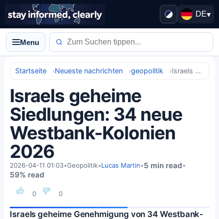
DE
▾
Menu
Startseite
Neueste nachrichten
geopolitik
Israels geheime Siedlungen: 34 neue Westbank-Kolonien 2026
Israels geheime
Siedlungen: 34 neue
Westbank-Kolonien
2026
5 min read
2026-04-11 01:03
•
Geopolitik
•
Lucas Martin
•
•
59% read
0
0
Israels geheime Genehmigung von 34 Westbank-