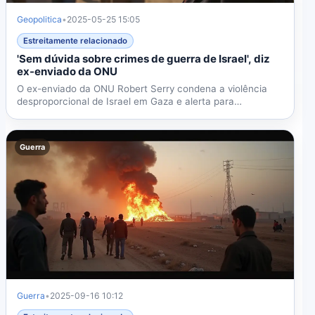
Geopolitica
•
2025-05-25 15:05
Estreitamente relacionado
'Sem dúvida sobre crimes de guerra de Israel', diz
ex-enviado da ONU
O ex-enviado da ONU Robert Serry condena a violência
desproporcional de Israel em Gaza e alerta para
consequências...
Guerra
Guerra
•
2025-09-16 10:12