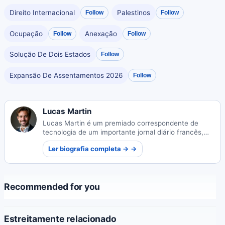
Direito Internacional
Palestinos
Follow
Follow
Ocupação
Anexação
Follow
Follow
Solução De Dois Estados
Follow
Expansão De Assentamentos 2026
Follow
Lucas Martin
Lucas Martin é um premiado correspondente de
tecnologia de um importante jornal diário francês,
conhecido por tornar temas complexos de
Ler biografia completa → →
tecnologia acessíveis ao público em geral.
Recommended for you
Estreitamente relacionado