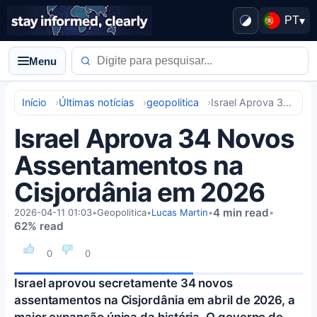
PT
▾
Menu
Início
Últimas notícias
geopolitica
Israel Aprova 34 Novos Assentamentos na Cisjordânia em 2026
Israel Aprova 34 Novos
Assentamentos na
Cisjordânia em 2026
4 min read
2026-04-11 01:03
•
Geopolitica
•
Lucas Martin
•
•
62% read
0
0
Israel aprovou secretamente 34 novos
assentamentos na Cisjordânia em abril de 2026, a
maior expansão única da história. O governo de